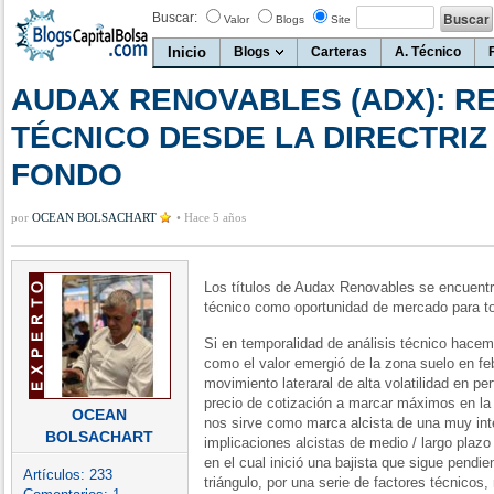
Buscar:
Valor
Blogs
Site
Inicio
Blogs
Carteras
A. Técnico
AUDAX RENOVABLES (ADX): R
TÉCNICO DESDE LA DIRECTRIZ
FONDO
por
OCEAN BOLSACHART
•
Hace 5 años
Los títulos de Audax Renovables se encuent
técnico como oportunidad de mercado para to
Si en temporalidad de análisis técnico hace
como el valor emergió de la zona suelo en f
movimiento lateraral de alta volatilidad en per
precio de cotización a marcar máximos en la 
OCEAN
nos sirve como marca alcista de una muy int
BOLSACHART
implicaciones alcistas de medio / largo plaz
en el cual inició una bajista que sigue pendi
Artículos:
233
triángulo, por una serie de factores técnicos