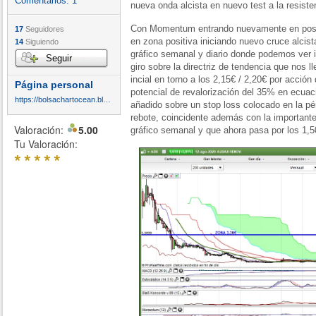
Comentarios:
1
nueva onda alcista en nuevo test a la resist
Con Momentum entrando nuevamente en pos
17
Seguidores
en zona positiva iniciando nuevo cruce alcist
14
Siguiendo
gráfico semanal y diario donde podemos ver i
Seguir
giro sobre la directriz de tendencia que nos l
incial en torno a los 2,15€ / 2,20€ por acció
Página personal
potencial de revalorización del 35% en ecuacio
https://bolsachartocean.blogspot.com/
añadido sobre un stop loss colocado en la pérd
rebote, coincidente además con la importante
Valoración:
5.00
gráfico semanal y que ahora pasa por los 1,5
Tu Valoración:
*
*
*
*
*