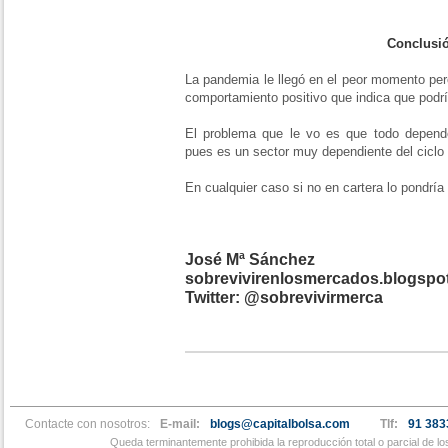
Conclusi
La pandemia le llegó en el peor momento per
comportamiento positivo que indica que podrí
El problema que le vo es que todo depen
pues es un sector muy dependiente del ciclo
En cualquier caso si no en cartera lo pondría
José Mª Sánchez
sobrevivirenlosmercados.blogspo
Twitter: @sobrevivirmerca
Contacte con nosotros:
E-mail:
blogs@capitalbolsa.com
Tlf:
91 383
Queda terminantemente prohibida la reproducción total o parcial de l