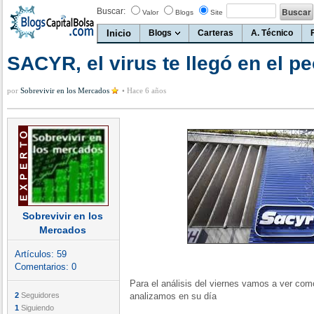
Buscar:
Valor
Blogs
Site
Inicio
Blogs
Carteras
A. Técnico
SACYR, el virus te llegó en el 
por
Sobrevivir en los Mercados
•
Hace 6 años
Sobrevivir en los
Mercados
Artículos:
59
Comentarios:
0
Para el análisis del viernes vamos a ver com
2
Seguidores
analizamos en su día
1
Siguiendo