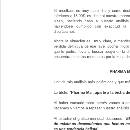
El resultado es muy claro. Tal y como decí
inferiores a 13,00€, es decir si nuestro marc
plazo, haciendo caso a nuestro anális
habiéndose cumplido con exactitud la 
dibujábamos
Ahora la situación es muy clara
,
o mantie
pérdida definitiva de ese nivel podría inici
que le podría llevar a buscar apòyo en la di
encuentra en estos momentos por la zona de 
PHARMA 
Uno de mis análisis más polémicos y que má
Lo titule:
"Pharma Mar, aparte a la bicha d
Al haber causado tanto interés vamos a d
hacemos y vamos a repasar nuestro análisis
Al estudiar el gráfico mensual decíamos:
"E
de máximos descendentes que hemos mar
es una tendencia bajista).