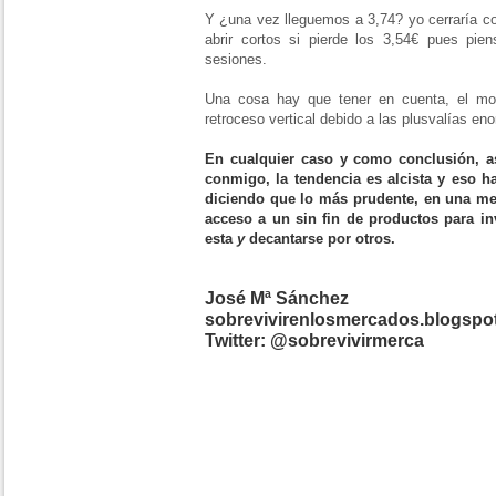
Y ¿una vez lleguemos a 3,74? yo cerraría co
abrir cortos si pierde los 3,54€ pues pi
sesiones.
Una cosa hay que tener en cuenta, el mov
retroceso vertical debido a las plusvalías e
En cualquier caso y como conclusión, a
conmigo, la tendencia es alcista y eso h
diciendo que lo más prudente, en una m
acceso a un sin fin de productos para in
esta
y
decantarse por otros.
José Mª Sánchez
sobrevivirenlosmercados.blogspo
Twitter: @sobrevivirmerca