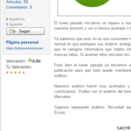
Artículos:
59
Comentarios:
0
2
Seguidores
El lunes pasado iniciamos un repaso a nues
1
Siguiendo
nuestros lectores y ver si hemso acertado o f
Seguir
Ya sabemos que esto no es una costumbre mu
Página personal
normal es que publiquen sus análisis ambig
https://sobrevivirenlosmercados.blogspot.com/
que la verógine informativa que habita int
moscas fallan. Si aciertan ellos rescatan los 
Valoración:
0.00
Pues bien el lunes pasado ya iniciamos e
Tu Valoración:
publicación para que todo quede meridian
*
*
*
*
*
análisis.
Nuestros análisis fueron muy acertados y
concluíamos. Podeis ver el análisis del lun
Mercados
Sigamos repasando análisis. Recordad q
Ercros.
SACYR