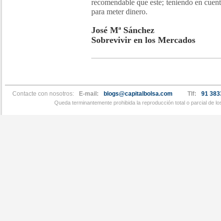
recomendable que este; teniendo en cuenta
para meter dinero.
José Mª Sánchez
Sobrevivir en los Mercados
Contacte con nosotros:
E-mail:
blogs@capitalbolsa.com
Tlf:
91 383
Queda terminantemente prohibida la reproducción total o parcial de l