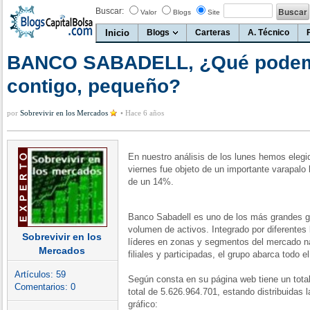
Buscar:
Valor
Blogs
Site
Inicio
Blogs
Carteras
A. Técnico
BANCO SABADELL, ¿Qué podem
contigo, pequeño?
por
Sobrevivir en los Mercados
•
Hace 6 años
En nuestro análisis de los lunes hemos elegi
viernes fue objeto de un importante varapalo 
de un 14%.
Banco Sabadell es uno de los más grandes g
volumen de activos. Integrado por diferente
Sobrevivir en los
líderes en zonas y segmentos del mercado na
Mercados
filiales y participadas, el grupo abarca todo e
Artículos:
59
Según consta en su página web tiene un tota
Comentarios:
0
total de 5.626.964.701, estando distribuidas
gráfico: