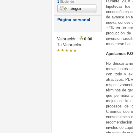
Durante 2018 
1
Siguiendo
hipotecas fue
Seguir
concesión es só
de avance en t
Página personal
nueva concesió
.
+2% en un con
producción de 
Valoración:
0.00
inversión cred
Tu Valoración:
moderarse has
*
*
*
*
*
Ajustamos P.O 
No descartamo
movimientos co
con todo y ex
atractivos, PE
respectivamen
términos de gen
que permitirá 
mejora de la ef
procesos de o
Creemos que el
consecuencia d
recomendación
niveles de capi
sin dejar de cum