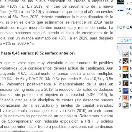
el aumento de las nueva concesión de crédito a empresas e
7 R
 del +10% i.a. En 2019, el ritmo de crecimiento de la nueva
KB
lido (+7% i.a. en 1S19) y estimamos que cierre el año en niveles
orno al 5%. Para 2020, debería continuar la buena dinámica de la
n, si bien es cierto que estimamos se ralentice vs 2019 hasta
TOP C
texto de mayor incertidumbre económica y menor demanda. La
nuevas hipotecas seguirá siendo el foco de crecimiento de la
iticia, con un avance estimado del +6% i.a en 2019, para después
1 Sem
ta +1% en 2020 R4e.
#
N
hasta 0,45 eur/acc (0,52 eur/acc anterior).
1
2
f
s que el valor siga muy vinculado a los rumores de posibles
3
rporativos, que consideramos debería actuar de catalizador. Aun
N
cluyendo M&A, actualmente el banco cotiza a unos múltiplos
4
R 20 R4e de 6x y P/VC 20 R4e 0,3x (vs media 5 años 10,7x y 0,5x
5
r
te). Valoramos positivamente el mantenimiento de la guía en
eración de ingresos para 2019, la reducción del saldo de dudosos
6
Q
alcanzar sin problema el objetivo de morosidad (<3% 2019), la
7
R
iciencia gracias a la disciplina de costes (sin descartar nuevos
8
ptimización de la estructura) y niveles de capital elevados.
L
 valor acumula un castigo excesivo (-37% 2019) en parte como
e la desinversión por parte de un accionista. Reiteramos nuestra
 de Sobreponderar con reducida exposición a IRPH y sólidos
tal que permiten hacer frente a posibles provisiones extraordinarias
plir el objetivo de capital.