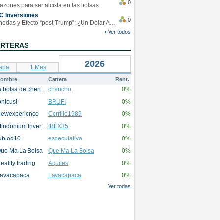
0
azones para ser alcista en las bolsas
C Inversiones
0
Monedas y Efecto “post-Trump”: ¿Un Dólar Americano operando en rangos?
• Ver todos
ARTERAS
2026
ana
1 Mes
ombre
Cartera
Rent.
la bolsa de chencho
chencho
0%
ontcusi
BRUFI
0%
ewexperience
Cerrillo1989
0%
Mindonium Inversions
IBEX35
0%
ubiod10
especulativa
0%
ue Ma La Bolsa
Que Ma La Bolsa
0%
eality trading
Aquiles
0%
avacapaca
Lavacapaca
0%
Ver todas