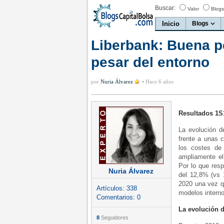
Buscar:
Valor
Blogs
Inicio
Blogs
Liberbank: Buena p
pesar del entorno
por
Nuria Álvarez
•
Hace 6 años
Resultados 1S1
La evolución d
frente a unas 
los costes de
ampliamente el 
Por lo que resp
Nuria Álvarez
del 12,8% (vs 
2020 una vez q
Artículos:
338
modelos interno
Comentarios:
0
La evolución d
8
Seguidores