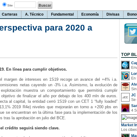
Site
Carteras
A. Técnico
Fundamental
Economía
Divisas
Bono
erspectiva para 2020 a
TOP B
Cap
9. En línea para cumplir objetivos.
Lo
En 
el margen de intereses en 1S19 recoge un avance del +4% i.a.
Al
comisiones netas cayendo un -3% i.a. Asimismo, la evolución de
Sin
 explotación muestra un comportamiento que permitirá cumplir
JC 
objetivo de finalizar el año por debajo de los 400 mln de euros.
ecta al capital, la entidad cerró 1S19 con un CET 1 “fully loaded”
San
13,1% 2019 R4e) niveles que mejorarán en torno a +200 pbs en
ue se encuentran en la última fase para la implementación de los
s tras la aprobación en julio del BCE.
Market In
el crédito seguirá siendo clave.
Man