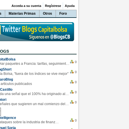
Acceda a su cuenta
Regístrese
Ayuda
s
Materias Primas
Otros
Foro
LOGS
italBolsa
0
Enviar paquetes a Francia: tarifas, seguimiento y ventajas destacadas
ngShort
0
la Bolsa, “fuera de los índices se vive mejor”
varoBlog
0
 artículos publicados
Castillo
0
Se da una señal que el 100% ha originado alzas en las bolsas
tori
0
4 Señales que sugieren un mal comienzo del 3T de la economía EEUU
telligence
0
Los ciberataques sobre la industria de finanzas se han duplicado este año
uel Soria