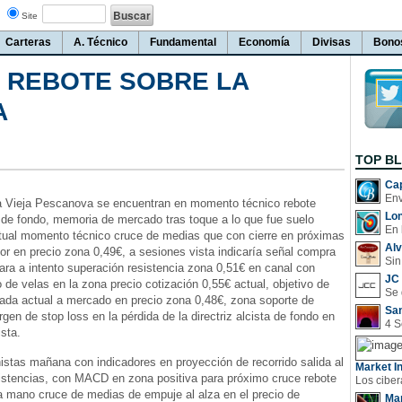
Site
Carteras
A. Técnico
Fundamental
Economía
Divisas
Bono
: REBOTE SOBRE LA
A
TOP B
Cap
 la Vieja Pescanova se encuentran en momento técnico rebote
Lo
ta de fondo, memoria de mercado tras toque a lo que fue suelo
En 
ctual momento técnico cruce de medias que con cierre en próximas
Al
or en precio zona 0,49€, a sesiones vista indicaría señal compra
Sin
ra a intento superación resistencia zona 0,51€ en canal con
JC 
 de velas en la zona precio cotización 0,55€ actual, objetivo de
rada actual a mercado en precio zona 0,48€, zona soporte de
San
gen de stop loss en la pérdida de la directriz alcista de fondo en
ista.
istas mañana con indicadores en proyección de recorrido salida al
Market In
sistencias, con MACD en zona positiva para próximo cruce rebote
la mano cruce de medias de empuje al alza en el precio de
Man