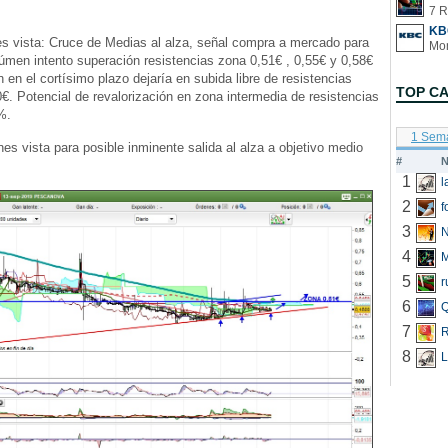
7 R
KB
s vista: Cruce de Medias al alza, señal compra a mercado para
men intento superación resistencias zona 0,51€ , 0,55€ y 0,58€
 en el cortísimo plazo dejaría en subida libre de resistencias
TOP C
€. Potencial de revalorización en zona intermedia de resistencias
5%.
1 Sem
nes vista para posible inminente salida al alza a objetivo medio
#
N
1
2
f
3
N
4
5
r
6
Q
7
R
8
L