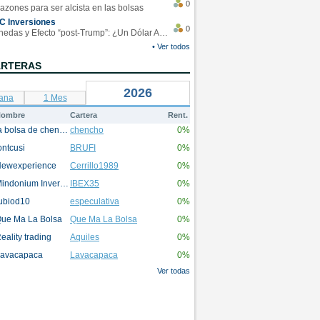
0
azones para ser alcista en las bolsas
C Inversiones
0
Monedas y Efecto “post-Trump”: ¿Un Dólar Americano operando en rangos?
• Ver todos
ARTERAS
2026
ana
1 Mes
ombre
Cartera
Rent.
la bolsa de chencho
chencho
0%
ontcusi
BRUFI
0%
ewexperience
Cerrillo1989
0%
Mindonium Inversions
IBEX35
0%
ubiod10
especulativa
0%
ue Ma La Bolsa
Que Ma La Bolsa
0%
eality trading
Aquiles
0%
avacapaca
Lavacapaca
0%
Ver todas