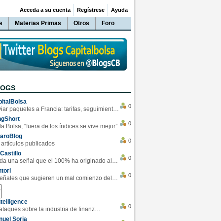
Acceda a su cuenta
Regístrese
Ayuda
s
Materias Primas
Otros
Foro
LOGS
italBolsa
0
Enviar paquetes a Francia: tarifas, seguimiento y ventajas destacadas
ngShort
0
la Bolsa, “fuera de los índices se vive mejor”
varoBlog
0
 artículos publicados
Castillo
0
Se da una señal que el 100% ha originado alzas en las bolsas
tori
0
4 Señales que sugieren un mal comienzo del 3T de la economía EEUU
telligence
0
Los ciberataques sobre la industria de finanzas se han duplicado este año
uel Soria