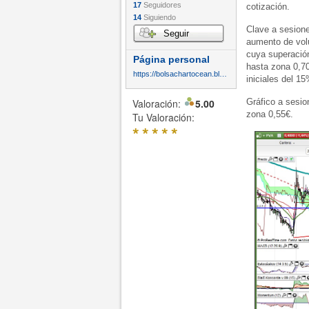
17
Seguidores
cotización.
14
Siguiendo
Clave a sesione
Seguir
aumento de volú
cuya superación
Página personal
hasta zona 0,70
https://bolsachartocean.blogspot.com/
iniciales del 1
Valoración:
5.00
Gráfico a sesio
zona 0,55€.
Tu Valoración:
*
*
*
*
*