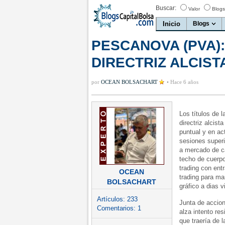
Buscar:
Valor
Blogs
Inicio
Blogs
PESCANOVA (PVA)
DIRECTRIZ ALCIST
por
OCEAN BOLSACHART
•
Hace 6 años
Los títulos de
directriz alcis
puntual y en a
sesiones superi
a mercado de ca
techo de cuerpo
trading con ent
OCEAN
trading para mar
BOLSACHART
gráfico a dias v
Artículos:
233
Junta de accion
Comentarios:
1
alza intento re
que traería de 