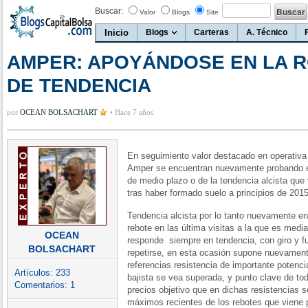
Buscar:
Valor
Blogs
Site
Inicio
Blogs
Carteras
A. Técnico
AMPER: APOYÁNDOSE EN LA R
DE TENDENCIA
por
OCEAN BOLSACHART
•
Hace 7 años
En seguimiento valor destacado en operativa 
Amper se encuentran nuevamente probando el
de medio plazo o de la tendencia alcista que
tras haber formado suelo a principios de 2015
Tendencia alcista por lo tanto nuevamente en
rebote en las última visitas a la que es media
OCEAN
responde siempre en tendencia, con giro y f
BOLSACHART
repetirse, en esta ocasión supone nuevamen
referencias resistencia de importante potencia
Artículos:
233
bajista se vea superada, y punto clave de to
Comentarios:
1
precios objetivo que en dichas resistencias s
máximos recientes de los rebotes que viene p