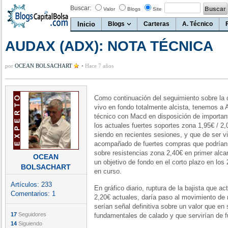
Buscar:
Valor
Blogs
Site
Inicio
Blogs
Carteras
A. Técnico
AUDAX (ADX): NOTA TÉCNICA
por
OCEAN BOLSACHART
•
Hace 7 años
Como continuación del seguimiento sobre la c
vivo en fondo totalmente alcista, tenemos 
técnico con Macd en disposición de importan
los actuales fuertes soportes zona 1,95€ / 
siendo en recientes sesiones, y que de ser v
acompañado de fuertes compras que podrían ll
sobre resistencias zona 2,40€ en primer alca
OCEAN
un objetivo de fondo en el corto plazo en los
BOLSACHART
en curso.
Artículos:
233
En gráfico diario, ruptura de la bajista que a
Comentarios:
1
2,20€ actuales, daría paso al movimiento d
serían señal definitiva sobre un valor que e
17
Seguidores
fundamentales de calado y que servirían de fu
14
Siguiendo