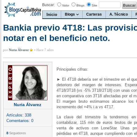
Buscar:
Valor
Blogs
Site
Inicio
Blogs
Carteras
A. Técnico
Bankia previo 4T18: Las provisi
notar en el beneficio neto.
por
Nuria Álvarez
•
Hace 7 años
Principales cifras:
► El 4T18 debería ser el trimestre en el que
deterioro del margen de intereses. Espe
4T18/3T18 (vs -5% 3T18/2T18) con unas com
en comparativa con 3T18 afectadas por el m
El margen bruto estimamos alcance los
Nuria Álvarez
incremento del +4% i.a vs 4T17.
Artículos:
338
La clave del trimestre la tendremos en 
Comentarios:
0
contabilizar, 115 mln de euros brutos de p
venta de activos con LoneStar. Unas prov
8
Seguidores
pérdidas en 4T18, aunque cumpliendo con el o