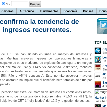
Site
Carteras
A. Técnico
Fundamental
Economía
Divisas
Bono
confirma la tendencia de
 ingresos recurrentes.
TOP B
Cap
s de 1T18 se han situado en línea en margen de intereses y
Lo
as. Mientras, mayores ingresos por operaciones financieras y
En 
negativo de otros productos de explotación dan lugar a un margen
Al
por encima de R4e y +14% vs consenso. Asimismo, menores
Sin
otación se trasladan al margen neto que supera las estimaciones
JC 
+35% R4e y +54% consenso). Esto permite absorber mayores
e no obstante no impide que el beneficio neto también se sitúe por
San
sperado.
uperación trimestral del margen de intereses y comisiones netas,
ecimiento de la cartera de crédito rentable (+3,5% vs 4T17), la
Market In
 objetivo de CET 1 “fully loaded” del 12% y la gestión de costes.
Man