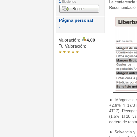
1
Siguiendo
La conferencia 
Recomendación 
Seguir
Página personal
.
Valoración:
4.00
Tu Valoración:
*
*
*
*
*
► Márgenes: e
+2,9% 4T17/3T
4T17). Recogen
(1,6% 1T18 vs
cartera de rent
► Solvencia y 