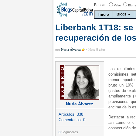
Buscar:
Valor
Blogs
Inicio
Blogs
Liberbank 1T18: se 
recuperación de los
por
Nuria Álvarez
•
Hace 8 años
Los resultado
comisiones net
menor impacto 
bruto un 10% 
gastos de expl
ampliamente (
provisiones, qu
Nuria Álvarez
encima de lo e
Artículos:
338
Destacar la rec
Comentarios:
0
así como el cr
consecución del
8
Seguidores