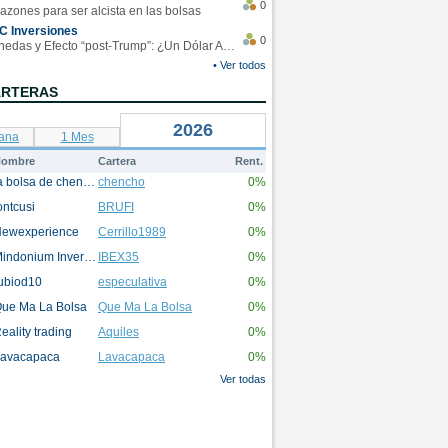
0
azones para ser alcista en las bolsas
C Inversiones
0
Monedas y Efecto “post-Trump”: ¿Un Dólar Americano operando en rangos?
• Ver todos
ARTERAS
2026
ana
1 Mes
ombre
Cartera
Rent.
la bolsa de chencho
chencho
0%
ontcusi
BRUFI
0%
ewexperience
Cerrillo1989
0%
Mindonium Inversions
IBEX35
0%
ubiod10
especulativa
0%
ue Ma La Bolsa
Que Ma La Bolsa
0%
eality trading
Aquiles
0%
avacapaca
Lavacapaca
0%
Ver todas