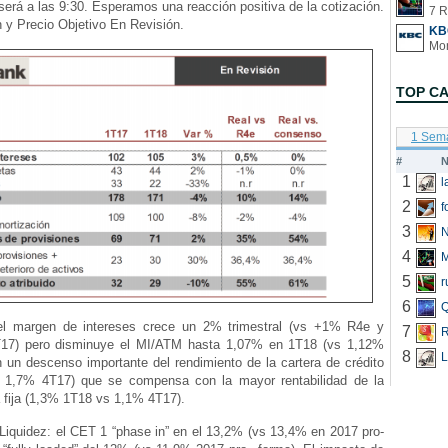
será a las 9:30. Esperamos una reacción positiva de la cotización.
7 R
y Precio Objetivo En Revisión.
KB
TOP C
1 Sem
#
N
1
2
f
3
N
4
5
r
6
Q
l margen de intereses crece un 2% trimestral (vs +1% R4e y
7
R
17) pero disminuye el MI/ATM hasta 1,07% en 1T18 (vs 1,12%
8
L
 un descenso importante del rendimiento de la cartera de crédito
 1,7% 4T17) que se compensa con la mayor rentabilidad de la
a fija (1,3% 1T18 vs 1,1% 4T17).
Liquidez: el CET 1 “phase in” en el 13,2% (vs 13,4% en 2017 pro-