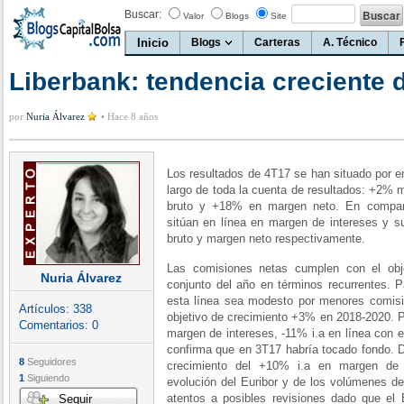
Buscar:
Valor
Blogs
Site
Inicio
Blogs
Carteras
A. Técnico
Liberbank: tendencia creciente d
por
Nuria Álvarez
•
Hace 8 años
Los resultados de 4T17 se han situado por e
largo de toda la cuenta de resultados: +2%
bruto y +18% en margen neto. En compar
sitúan en línea en margen de intereses y
bruto y margen neto respectivamente.
Las comisiones netas cumplen con el obje
Nuria Álvarez
conjunto del año en términos recurrentes. 
esta línea sea modesto por menores comisio
Artículos:
338
objetivo de crecimiento +3% en 2018-2020. Po
Comentarios:
0
margen de intereses, -11% i.a en línea con el
confirma que en 3T17 habría tocado fondo. D
8
Seguidores
crecimiento del +10% i.a en margen de 
1
Siguiendo
evolución del Euribor y de los volúmenes de
atentos a posibles revisiones dado que el 
Seguir