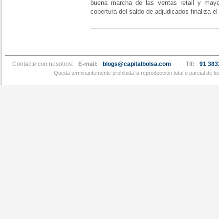
buena marcha de las ventas retail y mayor
cobertura del saldo de adjudicados finaliza e
Contacte con nosotros:
E-mail:
blogs@capitalbolsa.com
Tlf:
91 383
Queda terminantemente prohibida la reproducción total o parcial de l