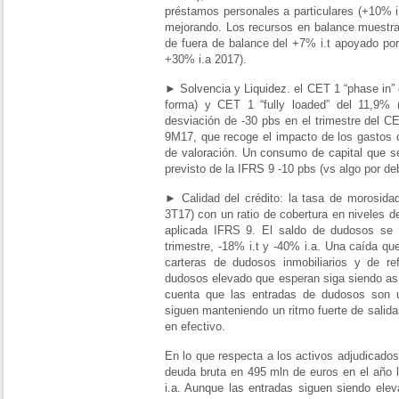
préstamos personales a particulares (+10% i
mejorando. Los recursos en balance muestran
de fuera de balance del +7% i.t apoyado por
+30% i.a 2017).
► Solvencia y Liquidez. el CET 1 “phase in”
forma) y CET 1 “fully loaded” del 11,9%
desviación de -30 pbs en el trimestre del CE
9M17, que recoge el impacto de los gastos d
de valoración. Un consumo de capital que 
previsto de la IFRS 9 -10 pbs (vs algo por de
► Calidad del crédito: la tasa de morosida
3T17) con un ratio de cobertura en niveles 
aplicada IFRS 9. El saldo de dudosos se
trimestre, -18% i.t y -40% i.a. Una caída qu
carteras de dudosos inmobiliarios y de re
dudosos elevado que esperan siga siendo así
cuenta que las entradas de dudosos son 
siguen manteniendo un ritmo fuerte de salid
en efectivo.
En lo que respecta a los activos adjudicados
deuda bruta en 495 mln de euros en el año
i.a. Aunque las entradas siguen siendo ele