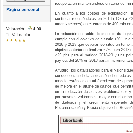
recuperación manteniéndose en zona de mín
Página personal
En cuanto a los costes de explotación, 
.
continuar reduciéndolos en 2018 (-1% i.a 20
amortizaciones) en el entorno de 400 mln de 
Valoración:
4.00
Tu Valoración:
La reducción del saldo de dudosos da lugar
*
*
*
*
*
cumple con el objetivo de situarla <9%, y a 
2018 y 2019 que esperan se sitúe en torno 
objetivo anterior de finalizar <7% para 2018)
<25 pbs para el periodo 2018-20 y una polí
pay out del 20% en 2018 para ir incrementán
A futuro, los catalizadores para el valor sig
consecuencia de la aplicación de modelos 
modelo estándar actual (pendiente de aprob
de mejora en el ajuste de gastos que permita 
en la reducción de activos problemáticos y
por mayores volúmenes, mayor contribución de
de dudosos y el crecimiento esperado de
Recomendación y Precio objetivo En Revisió