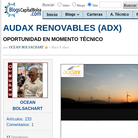
Buscar:
Valor
Blogs
Site
Inicio
Blogs
Carteras
A. Técnico
AUDAX RENOVABLES (ADX)
OPORTUNIDAD EN MOMENTO TÉCNICO
por
OCEAN BOLSACHART
•
Hace 8 años
OCEAN
BOLSACHART
Artículos:
233
Comentarios:
1
17
Seguidores