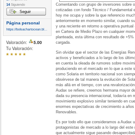
Comentando con grupo de inversores sobre o
14
Siguiendo
cotizadas con fondo Técnico / Fundamental e
Seguir
hoy me ocupa y sobre la que referencio much
anteriormente en momento similar, cuando s
Página personal
y una reciente en retorno a operativa puntual 
https://bolsachartocean.blogspot.com/
en Cartera de Medio Plazo en cualquier mome
planteada, esta última con resultado de +5% 
Valoración:
5.00
cargada.
Tu Valoración:
Sin olvidar que el sector de las Energías R
*
*
*
*
*
activos y beneficiados a lo largo de los últ
en cuenta la oleada de rumores sobre movimi
produciendo en el mercado en lo que a este s
como Solaria en territorio nacional son siem
obsérvese de tal manera la evolución de Sola
más allá en el tiempo, con una revalorización
Audax se refiere, creemos hermana mayor de 
dada su presencia internacional, todavía en
movimiento explosivo similar teniendo en cu
enormes expectativas de crecimiento a años 
Renovables.
Es por todo ello que consideramos a Audax u
protagonistas de mercado a lo largo del est
que actualmente sigue pasando desapercibida 