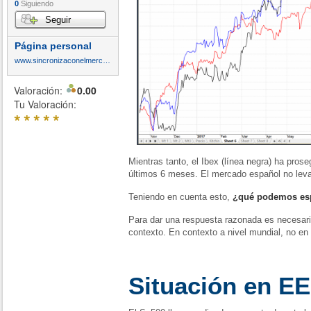
0
Siguiendo
Seguir
Página personal
www.sincronizaconelmercado.com
Valoración:
0.00
Tu Valoración:
*
*
*
*
*
Mientras tanto, el Ibex (línea negra) ha prose
últimos 6 meses. El mercado español no le
Teniendo en cuenta esto,
¿qué podemos espe
Para dar una respuesta razonada es necesar
contexto. En contexto a nivel mundial, no en 
Situación en E