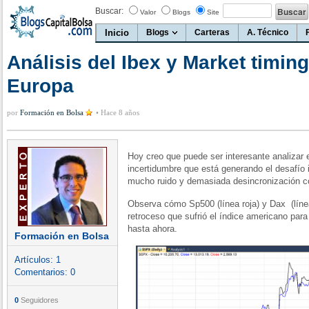
Buscar:
Valor
Blogs
Site
Inicio
Blogs
Carteras
A. Técnico
Análisis del Ibex y Market timin
Europa
por
Formación en Bolsa
•
Hace 8 años
Hoy creo que puede ser interesante analizar 
incertidumbre que está generando el desafío
mucho ruido y demasiada desincronización c
Observa cómo Sp500 (línea roja) y Dax (línea
retroceso que sufrió el índice americano para
hasta ahora.
Formación en Bolsa
Artículos:
1
Comentarios:
0
0
Seguidores