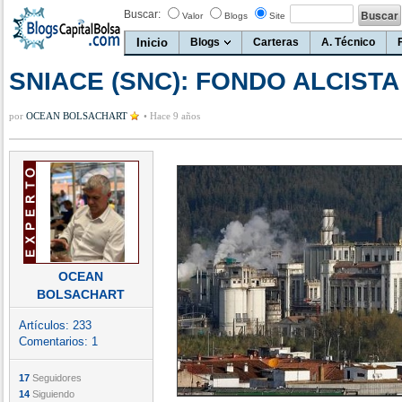
Buscar:
Valor
Blogs
Site
Inicio
Blogs
Carteras
A. Técnico
SNIACE (SNC): FONDO ALCIST
por
OCEAN BOLSACHART
•
Hace 9 años
OCEAN
BOLSACHART
Artículos:
233
Comentarios:
1
17
Seguidores
14
Siguiendo