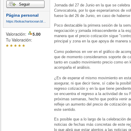
Seguir
Jornada del 27 de Junio en la que se celebra
Convocatoria, por lo que esperaríamos de vo
Página personal
fuese la del 26 de Junio, en caso de haberse
https://bolsachartocean.blogspot.com/
Poco destacable la primera sesión de la sema
negociación y jornada intrascendente a la es
Valoración:
5.00
manera que el precio cotización sigue "contro
Tu Valoración:
principal y zona en la que apoya de manera si
*
*
*
*
*
Como podemos en ver en el gráfico de acomp
que de momento consideramos soporte de cana
tanto en cuadro movimiento precio como en l
acompaña el análisis.
¿Es de esperar el mismo movimiento en esta 
asegurar, ni que decir tiene, sí cabe la posib
regreso cotización y en la que tiene pendient
se encuentra el regreso a la actividad de su 
próximas semanas, hecho que podría venir 
refleje un aumento del precio de cotización 
este sentido.
Es posible que a lo largo de la celebración 
noticias de fechas más concretas de este reg
lo que abrá que estar atentos a las noticias q