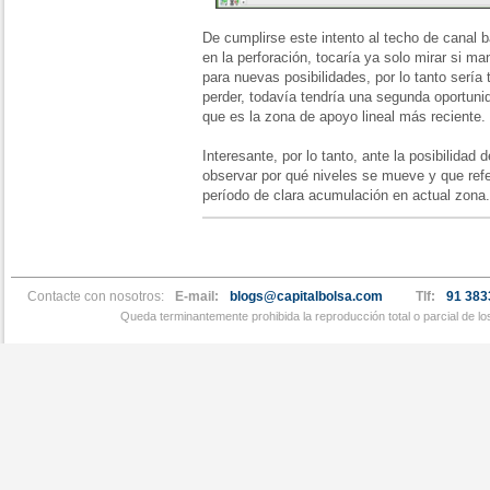
De cumplirse este intento al techo de canal b
en la perforación, tocaría ya solo mirar si man
para nuevas posibilidades, por lo tanto sería t
perder, todavía tendría una segunda oportunid
que es la zona de apoyo lineal más reciente.
Interesante, por lo tanto, ante la posibilidad d
observar por qué niveles se mueve y que refe
período de clara acumulación en actual zona.
Contacte con nosotros:
E-mail:
blogs@capitalbolsa.com
Tlf:
91 383
Queda terminantemente prohibida la reproducción total o parcial de l