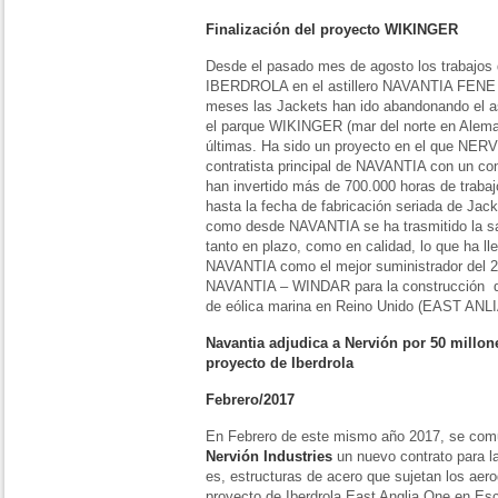
Finalización del proyecto WIKINGER
Desde el pasado mes de agosto los trabajos d
IBERDROLA en el astillero NAVANTIA FENE h
meses las Jackets han ido abandonando el as
el parque WIKINGER (mar del norte en Aleman
últimas. Ha sido un proyecto en el que N
contratista principal de NAVANTIA con un con
han invertido más de 700.000 horas de trabaj
hasta la fecha de fabricación seriada de J
como desde NAVANTIA se ha trasmitido la sati
tanto en plazo, como en calidad, lo que ha 
NAVANTIA como el mejor suministrador del 2
NAVANTIA – WINDAR para la construcción d
de eólica marina en Reino Unido (EAST ANL
Navantia adjudica a Nervión por 50 millone
proyecto de Iberdrola
Febrero/2017
En Febrero de este mismo año 2017, se comu
Nervión Industries
un nuevo contrato para la
es, estructuras de acero que sujetan los aer
proyecto de Iberdrola East Anglia One en Es