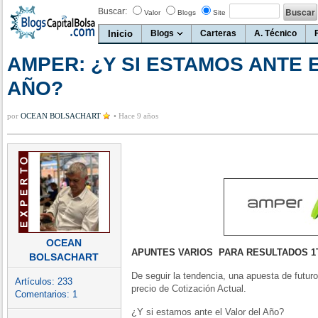
Buscar:
Valor
Blogs
Site
Inicio
Blogs
Carteras
A. Técnico
AMPER: ¿Y SI ESTAMOS ANTE 
AÑO?
por
OCEAN BOLSACHART
•
Hace 9 años
OCEAN
APUNTES VARIOS PARA RESULTADOS 1
BOLSACHART
De seguir la tendencia, una apuesta de futuro
Artículos:
233
precio de Cotización Actual.
Comentarios:
1
¿Y si estamos ante el Valor del Año?