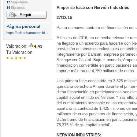
17
Seguidores
Amper se hace con Nervión Industries
14
Siguiendo
Seguir
27/12/16
Página personal
Pacta un nuevo contrato de financiación con 
https://bolsachartocean.blogspot.com/
A finales de 2016, en un hecho relevante re
ha llegado a un acuerdo para hacerse con Ne
Valoración:
4.43
prestación de servicios industriales en sector
Tu Valoración:
íntegramente por Barisan, empresa pertenecie
*
*
*
*
*
Springwater Capital. Bajo el acuerdo, Amper
financiación convertible en participaciones s
importe máximo de 4,750 millones de euros.
Una primera fase consistiría en 3,325 millon
que daría derecho a Amper durante el primer 
dicha financiación en participaciones sociale
capital social emitido de Nervión. “Tras ello, a
del cumplimiento razonable de las expectati
aportaría la cantidad de 1,425 millones de eu
millones de euros previstos de financiación, 
dicho tramo de financiación en participacione
78,375 % de su capital social”.
NERVION INDUSTRIES: