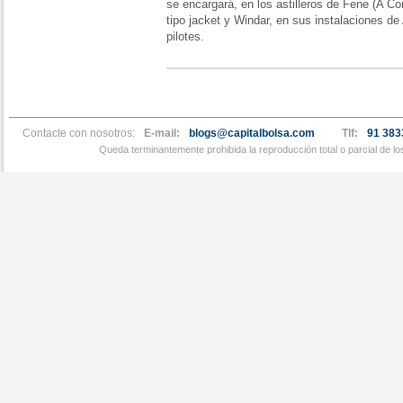
se encargará, en los astilleros de Fene (A Co
tipo jacket y Windar, en sus instalaciones de
pilotes.
Contacte con nosotros:
E-mail:
blogs@capitalbolsa.com
Tlf:
91 383
Queda terminantemente prohibida la reproducción total o parcial de l