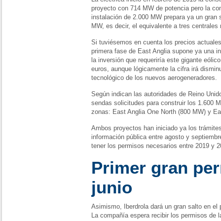
proyecto con 714 MW de potencia pero la co
instalación de 2.000 MW prepara ya un gran sa
MW, es decir, el equivalente a tres centrales
Si tuviésemos en cuenta los precios actuales
primera fase de East Anglia supone ya una in
la inversión que requeriría este gigante eólic
euros, aunque lógicamente la cifra irá dism
tecnológico de los nuevos aerogeneradores.
Según indican las autoridades de Reino Unid
sendas solicitudes para construir los 1.600 
zonas: East Anglia One North (800 MW) y Ea
Ambos proyectos han iniciado ya los trámites
información pública entre agosto y septiemb
tener los permisos necesarios entre 2019 y 2
Primer gran pe
junio
Asimismo, Iberdrola dará un gran salto en el
La compañía espera recibir los permisos de l