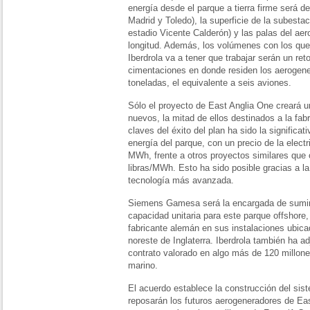
energía desde el parque a tierra firme será de
Madrid y Toledo), la superficie de la subesta
estadio Vicente Calderón) y las palas del ae
longitud. Además, los volúmenes con los que
Iberdrola va a tener que trabajar serán un ret
cimentaciones en donde residen los aerogen
toneladas, el equivalente a seis aviones.
Sólo el proyecto de East Anglia One creará u
nuevos, la mitad de ellos destinados a la fabr
claves del éxito del plan ha sido la significa
energía del parque, con un precio de la electr
MWh, frente a otros proyectos similares que 
libras/MWh. Esto ha sido posible gracias a la 
tecnología más avanzada.
Siemens Gamesa será la encargada de sumin
capacidad unitaria para este parque offshore,
fabricante alemán en sus instalaciones ubicad
noreste de Inglaterra. Iberdrola también ha a
contrato valorado en algo más de 120 millone
marino.
El acuerdo establece la construcción del sis
reposarán los futuros aerogeneradores de Ea