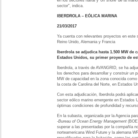
en los sectores naval y 'off shore' de la man
sector", indica.
IBERDROLA – EÓLICA MARINA
21/03/2017
Ya cuenta con relevantes proyectos en este 
Reino Unido, Alemania y Francia
Iberdrola se adjudica hasta 1.500 MW de 
Estados Unidos, su primer proyecto de est
Iberdrola, a través de AVANGRID, se ha adju
los derechos para desarrollar y construir un 
MW de capacidad en la zona conocida como K
la costa de Carolina del Norte, en Estados U
Con esta adjudicación, Iberdrola podrá aplica
sector eólico marino emergente en Estados U
óptimas condiciones de profundidad y recurs
En la subasta, organizada por la Agencia par
-
Bureau of Ocean Energy Management
(BOEM
superar a las presentadas por la compañía no
norteamericana Wind Future y la alemana W
precalificadas para la licitación, como las c