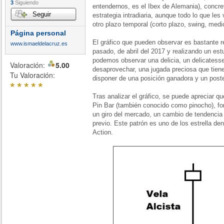
3
Siguiendo
entendernos, es el Ibex de Alemania), concr
Seguir
estrategia intradiaria, aunque todo lo que les
otro plazo temporal (corto plazo, swing, medio
Página personal
El gráfico que pueden observar es bastante 
www.ismaeldelacruz.es
pasado, de abril del 2017 y realizando un es
podemos observar una delicia, un delicatess
Valoración:
5.00
desaprovechar, una jugada preciosa que tiene
Tu Valoración:
disponer de una posición ganadora y un poster
*
*
*
*
*
Tras analizar el gráfico, se puede apreciar q
Pin Bar (también conocido como pinocho), for
un giro del mercado, un cambio de tendencia
previo. Este patrón es uno de los estrella dent
Action.