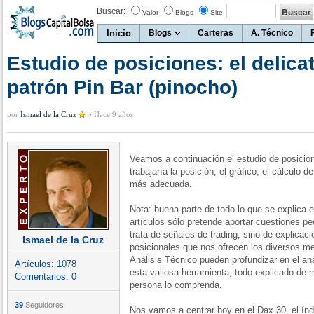
Buscar:
Valor
Blogs
Site
Inicio
Blogs
Carteras
A. Técnico
Estudio de posiciones: el delica
patrón Pin Bar (pinocho)
por
Ismael de la Cruz
•
Hace 9 años
Veamos a continuación el estudio de posici
trabajaría la posición, el gráfico, el cálculo d
más adecuada.
Nota: buena parte de todo lo que se explica es
artículos sólo pretende aportar cuestiones 
trata de señales de trading, sino de explicac
Ismael de la Cruz
posicionales que nos ofrecen los diversos me
Análisis Técnico pueden profundizar en el an
Artículos:
1078
esta valiosa herramienta, todo explicado de 
Comentarios:
0
persona lo comprenda.
39
Seguidores
Nos vamos a centrar hoy en el Dax 30, el índ