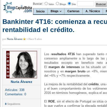
Buscar:
Valor
Blogs
Site
Inicio
Blogs
Carteras
A. Técnico
Bankinter 4T16: comienza a recu
rentabilidad el crédito.
por
Nuria Álvarez
•
Hace 9 años
Los r
esultados 4T16
han superado tanto n
consenso ampliamente a lo largo de las p
resultados excepto en beneficio neto 
El
margen de intereses
se ha situado un 
nosotros y en
margen bruto
un +8%, mientr
del +6% y +7% respectivamente.
Nuria Álvarez
La mejora de la rentabilidad del
crédito
, una 
y el buen comportamiento de los volúmenes
Artículos:
338
2016 en términos homogéneos, explica el av
Comentarios:
0
El
ROE
, sin el efecto de Portugal se sitúa 
8
Seguidores
lo que vuelve a confirmar la elevada rentab