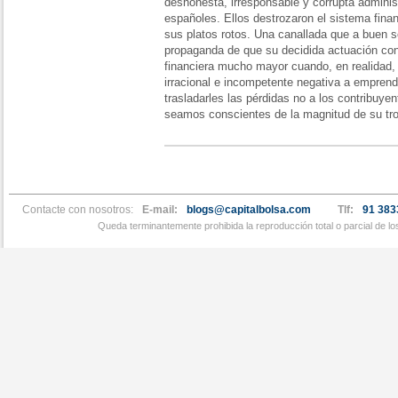
deshonesta, irresponsable y corrupta adminis
españoles. Ellos destrozaron el sistema finan
sus platos rotos. Una canallada que a buen se
propaganda de que su decidida actuación cont
financiera mucho mayor cuando, en realidad, s
irracional e incompetente negativa a emprend
trasladarles las pérdidas no a los contribuye
seamos conscientes de la magnitud de su trop
Contacte con nosotros:
E-mail:
blogs@capitalbolsa.com
Tlf:
91 383
Queda terminantemente prohibida la reproducción total o parcial de l