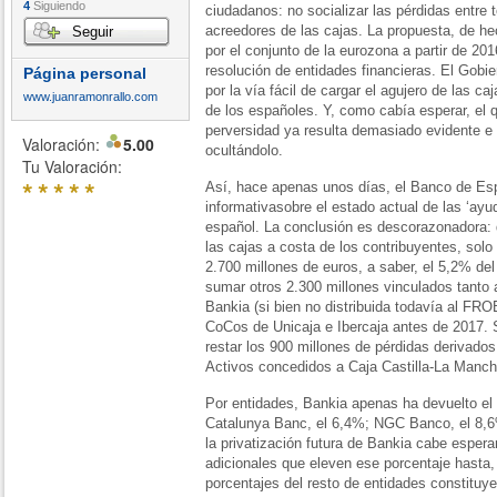
4
Siguiendo
ciudadanos: no socializar las pérdidas entre t
acreedores de las cajas. La propuesta, de h
Seguir
por el conjunto de la eurozona a partir de 
resolución de entidades financieras. El Gobi
Página personal
por la vía fácil de cargar el agujero de las c
www.juanramonrallo.com
de los españoles. Y, como cabía esperar, el
perversidad ya resulta demasiado evidente e 
Valoración:
5.00
ocultándolo.
Tu Valoración:
*
*
*
*
*
Así, hace apenas unos días, el Banco de Es
informativasobre el estado actual de las ‘ayu
español. La conclusión es descorazonadora: d
las cajas a costa de los contribuyentes, so
2.700 millones de euros, a saber, el 5,2% del
sumar otros 2.300 millones vinculados tanto 
Bankia (si bien no distribuida todavía al FRO
CoCos de Unicaja e Ibercaja antes de 2017. 
restar los 900 millones de pérdidas derivad
Activos concedidos a Caja Castilla-La Manch
Por entidades, Bankia apenas ha devuelto el 
Catalunya Banc, el 6,4%; NGC Banco, el 8,6
la privatización futura de Bankia cabe esper
adicionales que eleven ese porcentaje hasta,
porcentajes del resto de entidades constituye