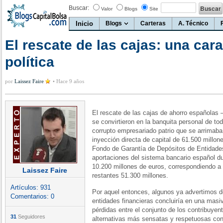
Buscar:
Valor
Blogs
Site
Inicio
Blogs
Carteras
A. Técnico
El rescate de las cajas: una car
política
por
Laissez Faire
•
Hace 9 años
El rescate de las cajas de ahorro españolas 
se convirtieron en la banquita personal de tod
corrupto empresariado patrio que se arrimaba
inyección directa de capital de 61.500 millon
Fondo de Garantía de Depósitos de Entidades 
aportaciones del sistema bancario español du
10.200 millones de euros, correspondiendo a 
Laissez Faire
restantes 51.300 millones.
Artículos:
931
Por aquel entonces, algunos ya advertimos de
Comentarios:
0
entidades financieras concluiría en una masiv
pérdidas entre el conjunto de los contribuye
31
Seguidores
alternativas más sensatas y respetuosas con