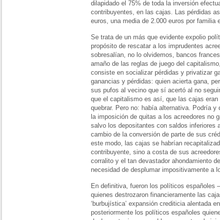
dilapidado el 75% de toda la inversión efectu
contribuyentes, en las cajas. Las pérdidas a
euros, una media de 2.000 euros por familia 
Se trata de un más que evidente expolio polít
propósito de rescatar a los imprudentes acree
sobresalían, no lo olvidemos, bancos france
amaño de las reglas de juego del capitalism
consiste en socializar pérdidas y privatizar g
ganancias y pérdidas: quien acierta gana, pe
sus pufos al vecino que sí acertó al no segui
que el capitalismo es así, que las cajas er
quebrar. Pero no: había alternativa. Podría y
la imposición de quitas a los acreedores no 
salvo los depositantes con saldos inferiores 
cambio de la conversión de parte de sus créd
este modo, las cajas se habrían recapitaliza
contribuyente, sino a costa de sus acreedore
corralito y el tan devastador ahondamiento de
necesidad de desplumar impositivamente a l
En definitiva, fueron los políticos españoles
quienes destrozaron financieramente las cajas
‘burbujística’ expansión crediticia alentada 
posteriormente los políticos españoles quie