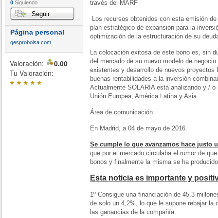
través del MARF
0
Siguiendo
Seguir
Los recursos obtenidos con esta emisión de 
plan estratégico de expansión para la inversi
Página personal
optimización de la estructuración de su deud
gesprobolsa.com
La colocación exitosa de este bono es, sin d
del mercado de su nuevo modelo de negocio 
Valoración:
0.00
existentes y desarrollo de nuevos proyectos 
Tu Valoración:
buenas rentabilidades a la inversión combinad
*
*
*
*
*
Actualmente SOLARIA está analizando y / o i
Unión Europea, América Latina y Asia.
Área de comunicación
En Madrid, a 04 de mayo de 2016.
Se cumple lo que avanzamos hace justo 
que por el mercado circulaba el rumor de que
bonos y finalmente la misma se ha producido
Esta noticia es importante y positi
1º Consigue una financiación de 45,3 millone
de solo un 4,2%, lo que le supone rebajar la 
las ganancias de la compañía.