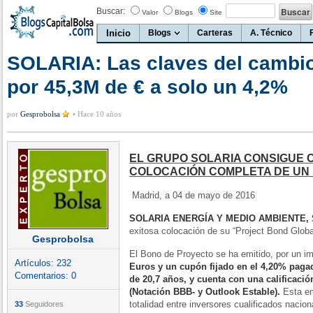
Buscar:
Valor
Blogs
Site
Inicio
Blogs
Carteras
A. Técnico
SOLARIA: Las claves del cambi
por 45,3M de € a solo un 4,2%
por
Gesprobolsa
•
Hace 10 años
EL GRUPO SOLARIA CONSIGUE C
COLOCACIÓN COMPLETA DE UN B
Madrid, a 04 de mayo de 2016
SOLARIA ENERGÍA Y MEDIO AMBIENTE, S
exitosa colocación de su “Project Bond Globa
Gesprobolsa
El Bono de Proyecto se ha emitido, por un i
Artículos:
232
Euros y un cupón fijado en el 4,20% pag
Comentarios:
0
de 20,7 años, y cuenta con una calificació
(Notación BBB- y Outlook Estable).
Esta em
totalidad entre inversores cualificados nacio
33
Seguidores