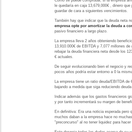
Como se puede comprobar, si la empresa amor
le quedaría en caja 13,679,000€ , dinero qu
guardar de cara a siguientes vencimientos.
También hay que indicar que la deuda neta n
empresa opte por amortizar la deuda a cor
pasivo financiero a largo plazo.
La empresa lleva 2 años obteniendo beneficio
13,910.000€ de EBITDA y 7,077 millones de g
rebajar la deuda financiera neta desde los 12
€ actuales.
De seguir evolucionando bien el negocio y re
pocos años podría estar entorno a 0 la mism
La empresa tiene un ratio deuda/EBITDA de 6,
bajando a medida que siga reduciendo deuda
Indicar además que los gastos financieros g
y por tanto incrementará su margen de benefi
En definitiva: Era una noticia esperada pero
muchos daban a la empresa hace no mucha
"preconcurso" al no tener liquidez para hacer 
Esto despeja todas las dudas acerca de su via