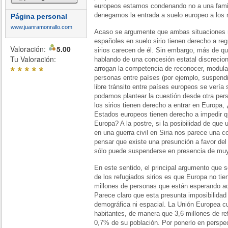
europeos estamos condenando no a una famili
denegamos la entrada a suelo europeo a los ref
Página personal
www.juanramonrallo.com
Acaso se argumente que ambas situaciones n
españoles en suelo sirio tienen derecho a re
Valoración:
5.00
sirios carecen de él. Sin embargo, más de q
Tu Valoración:
hablando de una concesión estatal discrecio
*
*
*
*
*
arrogan la competencia de reconocer, modular 
personas entre países (por ejemplo, suspendi
libre tránsito entre países europeos se vería 
podamos plantear la cuestión desde otra pers
los sirios tienen derecho a entrar en Europa
Estados europeos tienen derecho a impedir qu
Europa? A la postre, si la posibilidad de que
en una guerra civil en Siria nos parece una c
pensar que existe una presunción a favor del
sólo puede suspenderse en presencia de mu
En este sentido, el principal argumento que s
de los refugiados sirios es que Europa no tie
millones de personas que están esperando ade
Parece claro que esta presunta imposibilidad
demográfica ni espacial. La Unión Europea c
habitantes, de manera que 3,6 millones de re
0,7% de su población. Por ponerlo en perspec