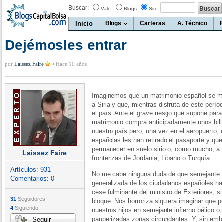
Buscar:
Valor
Blogs
Site
Inicio
Blogs
Carteras
A. Técnico
Dejémosles entrar
por
Laissez Faire
•
Hace 10 años
Imaginemos que un matrimonio español se m
a Siria y que, mientras disfruta de este períod
el país. Ante el grave riesgo que supone para 
matrimonio compra anticipadamente unos bill
nuestro país pero, una vez en el aeropuerto,
españolas les han retirado el pasaporte y que
permanecer en suelo sirio o, como mucho, a 
Laissez Faire
fronterizas de Jordania, Líbano o Turquía.
Artículos:
931
No me cabe ninguna duda de que semejante si
Comentarios:
0
generalizada de los ciudadanos españoles has
cese fulminante del ministro de Exteriores, si
31
Seguidores
bloque. Nos horroriza siquiera imaginar que
4
Siguiendo
nuestros hijos en semejante infierno bélico o,
pauperizadas zonas circundantes. Y, sin emba
Seguir