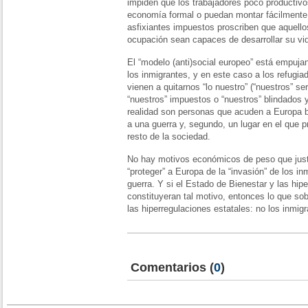
impiden que los trabajadores poco productiv
economía formal o puedan montar fácilmente 
asfixiantes impuestos proscriben que aquell
ocupación sean capaces de desarrollar su v
El “modelo (anti)social europeo” está empuj
los inmigrantes, y en este caso a los refugi
vienen a quitarnos “lo nuestro” (“nuestros” s
“nuestros” impuestos o “nuestros” blindados
realidad son personas que acuden a Europa b
a una guerra y, segundo, un lugar en el que pr
resto de la sociedad.
No hay motivos económicos de peso que justi
“proteger” a Europa de la “invasión” de los in
guerra. Y si el Estado de Bienestar y las hip
constituyeran tal motivo, entonces lo que sob
las hiperregulaciones estatales: no los inmigr
Comentarios
(
0
)