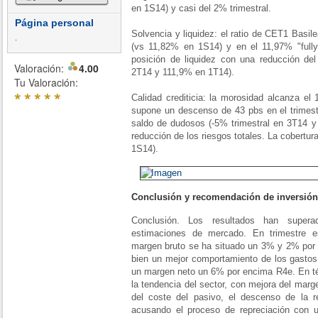
en 1S14) y casi del 2% trimestral.
Página personal
Solvencia y liquidez: el ratio de CET1 Basile
.
(vs 11,82% en 1S14) y en el 11,97% "fully
posición de liquidez con una reducción d
Valoración:
4.00
2T14 y 111,9% en 1T14).
Tu Valoración:
*
*
*
*
*
Calidad crediticia: la morosidad alcanza e
supone un descenso de 43 pbs en el trimestr
saldo de dudosos (-5% trimestral en 3T14 y
reducción de los riesgos totales. La cobertu
1S14).
Conclusión y recomendación de inversión
Conclusión. Los resultados han super
estimaciones de mercado. En trimestre e
margen bruto se ha situado un 3% y 2% por 
bien un mejor comportamiento de los gastos
un margen neto un 6% por encima R4e. En tér
la tendencia del sector, con mejora del marg
del coste del pasivo, el descenso de la re
acusando el proceso de repreciación con