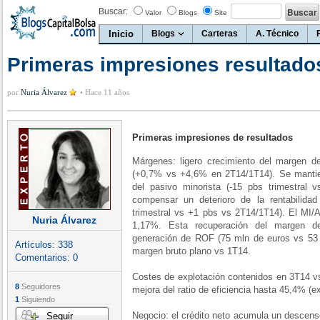
Buscar:
Valor
Blogs
Site
Inicio
Blogs
Carteras
A. Técnico
Primeras impresiones resultado
por
Nuria Álvarez
•
Hace 11 años
Primeras impresiones de resultados
Márgenes: ligero crecimiento del margen de
(+0,7% vs +4,6% en 2T14/1T14). Se mantie
del pasivo minorista (-15 pbs trimestral
compensar un deterioro de la rentabilidad
trimestral vs +1 pbs vs 2T14/1T14). El MI
Nuria Álvarez
1,17%. Esta recuperación del margen d
generación de ROF (75 mln de euros vs 53
Artículos:
338
margen bruto plano vs 1T14.
Comentarios:
0
Costes de explotación contenidos en 3T14 vs
8
Seguidores
mejora del ratio de eficiencia hasta 45,4% (e
1
Siguiendo
Negocio: el crédito neto acumula un descens
Seguir