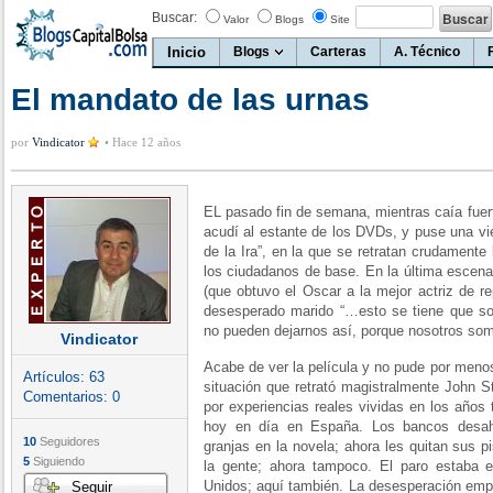
Buscar:
Valor
Blogs
Site
Inicio
Blogs
Carteras
A. Técnico
El mandato de las urnas
por
Vindicator
•
Hace 12 años
EL pasado fin de semana, mientras caía fuerte
acudí al estante de los DVDs, y puse una vi
de la Ira”, en la que se retratan crudamente
los ciudadanos de base. En la última escena 
(que obtuvo el Oscar a la mejor actriz de re
desesperado marido “…esto se tiene que sol
no pueden dejarnos así, porque nosotros so
Vindicator
Acabe de ver la película y no pude por meno
Artículos:
63
situación que retrató magistralmente John 
Comentarios:
0
por experiencias reales vividas en los años 
hoy en día en España. Los bancos desahu
10
Seguidores
granjas en la novela; ahora les quitan sus 
5
Siguiendo
la gente; ahora tampoco. El paro estaba
Unidos; aquí también. La desesperación empe
Seguir