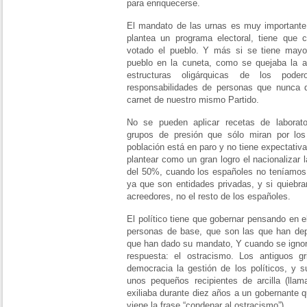
para enriquecerse.
El mandato de las urnas es muy importante,
plantea un programa electoral, tiene que 
votado el pueblo. Y más si se tiene mayo
pueblo en la cuneta, como se quejaba la act
estructuras oligárquicas de los pode
responsabilidades de personas que nunca d
carnet de nuestro mismo Partido.
No se pueden aplicar recetas de laborato
grupos de presión que sólo miran por los
población está en paro y no tiene expectati
plantear como un gran logro el nacionalizar 
del 50%, cuando los españoles no teníamos q
ya que son entidades privadas, y si quiebra
acreedores, no el resto de los españoles.
El político tiene que gobernar pensando en e
personas de base, que son las que han depo
que han dado su mandato, Y cuando se ignora
respuesta: el ostracismo. Los antiguos 
democracia la gestión de los políticos, y 
unos pequeños recipientes de arcilla (llam
exiliaba durante diez años a un gobernante 
viene la frase “condenar al ostracismo”).