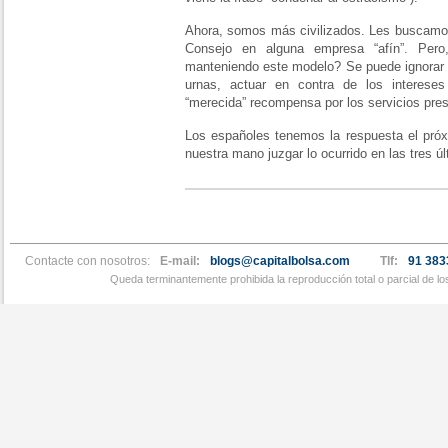
Ahora, somos más civilizados. Les buscamos
Consejo en alguna empresa “afín”. Per
manteniendo este modelo? Se puede ignorar
urnas, actuar en contra de los interese
“merecida” recompensa por los servicios pre
Los españoles tenemos la respuesta el pr
nuestra mano juzgar lo ocurrido en las tres úl
Contacte con nosotros:
E-mail:
blogs@capitalbolsa.com
Tlf:
91 383
Queda terminantemente prohibida la reproducción total o parcial de l