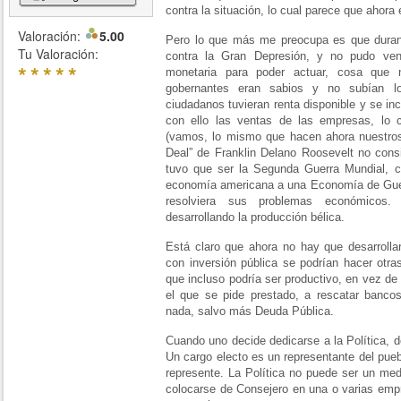
contra la situación, lo cual parece que ahora
Valoración:
5.00
Pero lo que más me preocupa es que duran
Tu Valoración:
contra la Gran Depresión, y no pudo venc
*
*
*
*
*
monetaria para poder actuar, cosa que
gobernantes eran sabios y no subían lo
ciudadanos tuvieran renta disponible y se in
con ello las ventas de las empresas, lo 
(vamos, lo mismo que hacen ahora nuestros 
Deal” de Franklin Delano Roosevelt no cons
tuvo que ser la Segunda Guerra Mundial, co
economía americana a una Economía de Guer
resolviera sus problemas económicos.
desarrollando la producción bélica.
Está claro que ahora no hay que desarrollar 
con inversión pública se podrían hacer otra
que incluso podría ser productivo, en vez de 
el que se pide prestado, a rescatar bancos
nada, salvo más Deuda Pública.
Cuando uno decide dedicarse a la Política, 
Un cargo electo es un representante del pueb
represente. La Política no puede ser un medi
colocarse de Consejero en una o varias emp