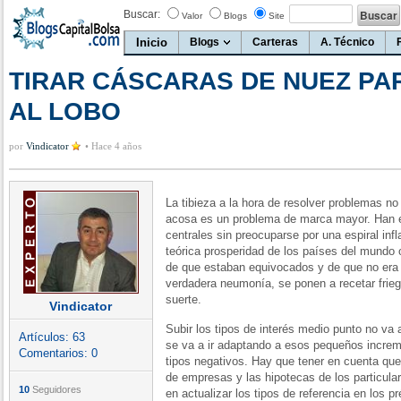
Buscar:
Valor
Blogs
Site
Inicio
Blogs
Carteras
A. Técnico
TIRAR CÁSCARAS DE NUEZ PA
AL LOBO
por
Vindicator
•
Hace 4 años
La tibieza a la hora de resolver problemas n
acosa es un problema de marca mayor. Han
centrales sin preocuparse por una espiral inf
teórica prosperidad de los países del mundo
de que estaban equivocados y de que no era 
verdadera neumonía, se ponen a recetar frie
suerte.
Vindicator
Subir los tipos de interés medio punto no va a
Artículos:
63
se va a ir adaptando a esos pequeños incr
Comentarios:
0
tipos negativos. Hay que tener en cuenta que 
de empresas y las hipotecas de los particula
10
Seguidores
en actualizar los tipos de referencia en los p