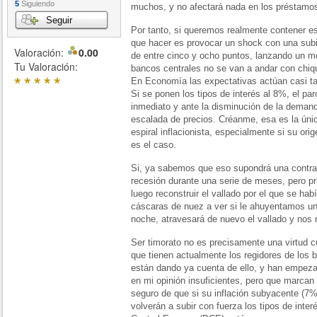
5
Siguiendo
muchos, y no afectará nada en los préstamos a
Seguir
Por tanto, si queremos realmente contener esa
que hacer es provocar un shock con una sub
Valoración:
0.00
de entre cinco y ocho puntos, lanzando un m
Tu Valoración:
bancos centrales no se van a andar con chiqu
*
*
*
*
*
En Economía las expectativas actúan casi 
Si se ponen los tipos de interés al 8%, el p
inmediato y ante la disminución de la demanda
escalada de precios. Créanme, esa es la úni
espiral inflacionista, especialmente si su or
es el caso.
Si, ya sabemos que eso supondrá una contr
recesión durante una serie de meses, pero pr
luego reconstruir el vallado por el que se hab
cáscaras de nuez a ver si le ahuyentamos un 
noche, atravesará de nuevo el vallado y nos 
Ser timorato no es precisamente una virtud 
que tienen actualmente los regidores de los
están dando ya cuenta de ello, y han empeza
en mi opinión insuficientes, pero que marcan
seguro de que si su inflación subyacente (7
volverán a subir con fuerza los tipos de inter