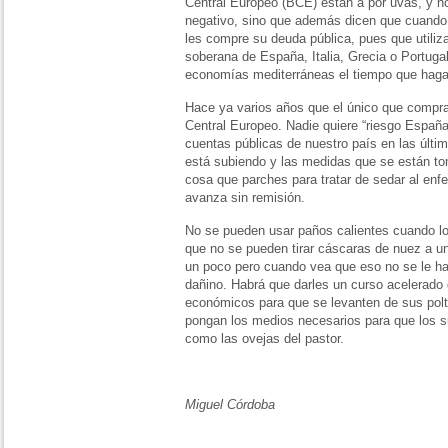
Central Europeo (BCE) están a por uvas, y no
negativo, sino que además dicen que cuando
les compre su deuda pública, pues que utili
soberana de España, Italia, Grecia o Portug
economías mediterráneas el tiempo que haga 
Hace ya varios años que el único que compr
Central Europeo. Nadie quiere “riesgo España
cuentas públicas de nuestro país en las últim
está subiendo y las medidas que se están to
cosa que parches para tratar de sedar al enf
avanza sin remisión.
No se pueden usar paños calientes cuando lo q
que no se pueden tirar cáscaras de nuez a un l
un poco pero cuando vea que eso no se le h
dañino. Habrá que darles un curso acelerado 
económicos para que se levanten de sus polt
pongan los medios necesarios para que los 
como las ovejas del pastor.
Miguel Córdoba