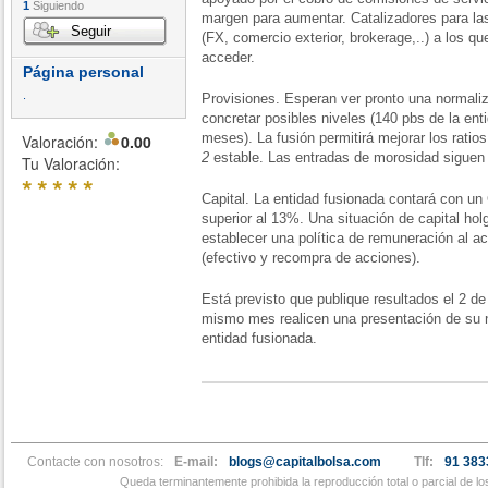
1
Siguiendo
margen para aumentar. Catalizadores para l
Seguir
(FX, comercio exterior, brokerage,..) a los q
acceder.
Página personal
.
Provisiones. Esperan ver pronto una normaliz
concretar posibles niveles (140 pbs de la ent
meses). La fusión permitirá mejorar los ratio
Valoración:
0.00
2
estable. Las entradas de morosidad siguen 
Tu Valoración:
*
*
*
*
*
Capital. La entidad fusionada contará con un 
superior al 13%. Una situación de capital hol
establecer una política de remuneración al a
(efectivo y recompra de acciones).
Está previsto que publique resultados el 2 d
mismo mes realicen una presentación de su 
entidad fusionada.
Contacte con nosotros:
E-mail:
blogs@capitalbolsa.com
Tlf:
91 383
Queda terminantemente prohibida la reproducción total o parcial de l