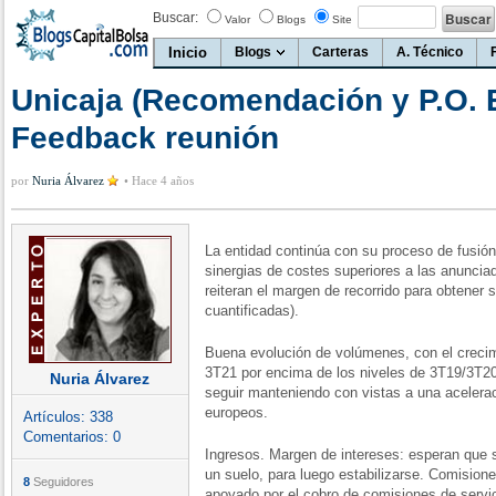
Buscar:
Valor
Blogs
Site
Inicio
Blogs
Carteras
A. Técnico
Unicaja (Recomendación y P.O. 
Feedback reunión
por
Nuria Álvarez
•
Hace 4 años
La entidad continúa con su proceso de fusió
sinergias de costes superiores a las anuncia
reiteran el margen de recorrido para obtener 
cuantificadas).
Buena evolución de volúmenes, con el creci
3T21 por encima de los niveles de 3T19/3T2
Nuria Álvarez
seguir manteniendo con vistas a una acelera
europeos.
Artículos:
338
Comentarios:
0
Ingresos. Margen de intereses: esperan que 
un suelo, para luego estabilizarse. Comision
8
Seguidores
apoyado por el cobro de comisiones de servi