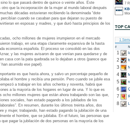
sino lo que pasará dentro de quince o veinte años. Este
7 R
otro que la incorporación de la mujer al mundo laboral después
KB
 muchas décadas estuvieran recibiendo la denominada “dote
e percibían cuando se casaban para que dejaran su puesto de
nvirtieran en esposas y madres, y que duró hasta principios de los
TOP C
cadas, ocho millones de mujeres irrumpieron en el mercado
1 Sem
guieron trabajo, en una etapa claramente expansiva de la hasta
#
N
ada economía española. El proceso se consolidó en las dos
1
 Aznar, y las mujeres avisaron de que venían para quedarse y de
 en casa con la pata quebrada se lo dejaban a otros (parece que
2
f
s” han asumido ese papel).
3
N
mportante es que hasta ahora, y salvo un porcentaje pequeño de
4
bilaba el hombre y recibía una pensión. Pero cuando se jubile esa
5
r
 empezó a trabajar en los años ochenta y noventa, habrá que
6
Q
ones a la mayoría de los hogares en lugar de una. Y lo que es
 ocho millones mujeres que están ahora trabajando son las que,
7
R
iones sociales, han estado pagando a los jubilados de los
8
L
aborales”. En resumen, durante los últimos treinta años, dos
e y mujer, trabajando, han estado pagando la jubilación de una
mente el hombre, que se jubilaba. En el futuro, las personas que
n que pagar la jubilación de dos personas en la mayoría de los