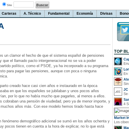
Site
Carteras
A. Técnico
Fundamental
Economía
Divisas
Bono
A
TOP B
es un clamor el hecho de que el sistema español de pensiones
Cap
y que el llamado pacto intergeneracional no se va a poder
 partido político, como el PSOE, ya ha incorporado a su programa
Lo
sto para pagar las pensiones, aunque con poca o ninguna
En 
cnica.
Al
Sin
parto creado hace casi cien años e instaurado en la época
JC 
asaba en que los españoles se jubilaban y unos pocos años
an, por lo que no había mucho que pagarles, al menos a ellos.
San
as cobraban una pensión de viudedad, pero ya de menor importe, y
 muchos años más. Con ese modelo hemos tirado hasta hace
Market In
n fenómeno demográfico adicional se sumó en los años ochenta y
y pocos tienen en cuenta a la hora de explicar, no lo que está
Man