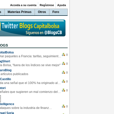
Acceda a su cuenta
Regístrese
Ayuda
s
Materias Primas
Otros
Foro
LOGS
italBolsa
0
Enviar paquetes a Francia: tarifas, seguimiento y ventajas destacadas
ngShort
0
la Bolsa, “fuera de los índices se vive mejor”
varoBlog
0
 artículos publicados
Castillo
0
Se da una señal que el 100% ha originado alzas en las bolsas
tori
0
4 Señales que sugieren un mal comienzo del 3T de la economía EEUU
telligence
0
Los ciberataques sobre la industria de finanzas se han duplicado este año
uel Soria