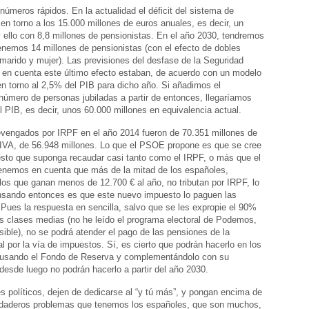
meros rápidos. En la actualidad el déficit del sistema de
en torno a los 15.000 millones de euros anuales, es decir, un
 ello con 8,8 millones de pensionistas. En el año 2030, tendremos
tenemos 14 millones de pensionistas (con el efecto de dobles
 marido y mujer). Las previsiones del desfase de la Seguridad
r en cuenta este último efecto estaban, de acuerdo con un modelo
n torno al 2,5% del PIB para dicho año. Si añadimos el
número de personas jubiladas a partir de entonces, llegaríamos
 PIB, es decir, unos 60.000 millones en equivalencia actual.
evengados por IRPF en el año 2014 fueron de 70.351 millones de
 IVA, de 56.948 millones. Lo que el PSOE propone es que se cree
sto que suponga recaudar casi tanto como el IRPF, o más que el
tenemos en cuenta que más de la mitad de los españoles,
os que ganan menos de 12.700 € al año, no tributan por IRPF, lo
nsando entonces es que este nuevo impuesto lo paguen las
Pues la respuesta en sencilla, salvo que se les expropie el 90%
as clases medias (no he leído el programa electoral de Podemos,
sible), no se podrá atender el pago de las pensiones de la
l por la vía de impuestos. Sí, es cierto que podrán hacerlo en los
 usando el Fondo de Reserva y complementándolo con su
desde luego no podrán hacerlo a partir del año 2030.
s políticos, dejen de dedicarse al “y tú más”, y pongan encima de
rdaderos problemas que tenemos los españoles, que son muchos,