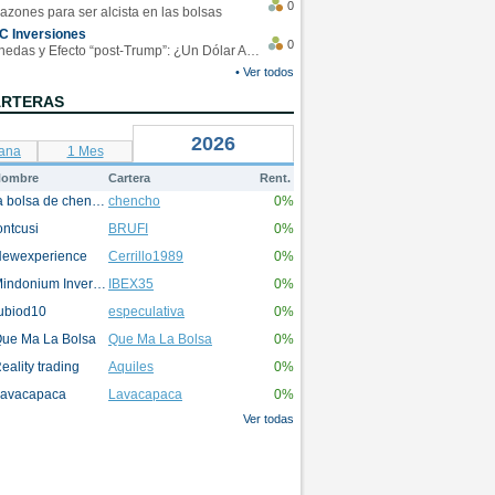
0
azones para ser alcista en las bolsas
C Inversiones
0
Monedas y Efecto “post-Trump”: ¿Un Dólar Americano operando en rangos?
• Ver todos
ARTERAS
2026
ana
1 Mes
ombre
Cartera
Rent.
la bolsa de chencho
chencho
0%
ontcusi
BRUFI
0%
ewexperience
Cerrillo1989
0%
Mindonium Inversions
IBEX35
0%
ubiod10
especulativa
0%
ue Ma La Bolsa
Que Ma La Bolsa
0%
eality trading
Aquiles
0%
avacapaca
Lavacapaca
0%
Ver todas