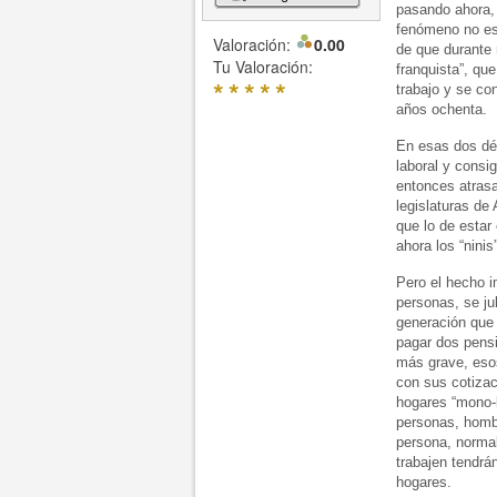
pasando ahora, 
fenómeno no es 
Valoración:
0.00
de que durante
Tu Valoración:
franquista”, qu
*
*
*
*
*
trabajo y se co
años ochenta.
En esas dos dé
laboral y consi
entonces atras
legislaturas de
que lo de estar
ahora los “nini
Pero el hecho i
personas, se ju
generación que
pagar dos pensi
más grave, esos
con sus cotizac
hogares “mono-l
personas, hombr
persona, normal
trabajen tendrá
hogares.