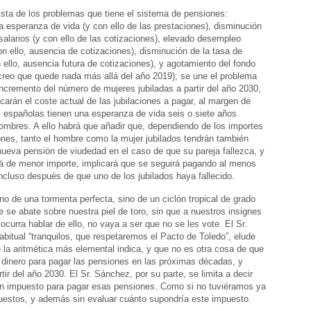
 lista de los problemas que tiene el sistema de pensiones:
a esperanza de vida (y con ello de las prestaciones), disminución
 salarios (y con ello de las cotizaciones), elevado desempleo
con ello, ausencia de cotizaciones), disminución de la tasa de
n ello, ausencia futura de cotizaciones), y agotamiento del fondo
creo que quede nada más allá del año 2019); se une el problema
incremento del número de mujeres jubiladas a partir del año 2030,
icarán el coste actual de las jubilaciones a pagar, al margen de
 españolas tienen una esperanza de vida seis o siete años
hombres. A ello habrá que añadir que, dependiendo de los importes
ones, tanto el hombre como la mujer jubilados tendrán también
ueva pensión de viudedad en el caso de que su pareja fallezca, y
á de menor importe, implicará que se seguirá pagando al menos
ncluso después de que uno de los jubilados haya fallecido.
 no de una tormenta perfecta, sino de un ciclón tropical de grado
ue se abate sobre nuestra piel de toro, sin que a nuestros insignes
 ocurra hablar de ello, no vaya a ser que no se les vote. El Sr.
abitual “tranquilos, que respetaremos el Pacto de Toledo”, elude
e la aritmética más elemental indica, y que no es otra cosa de que
 dinero para pagar las pensiones en las próximas décadas, y
tir del año 2030. El Sr. Sánchez, por su parte, se limita a decir
un impuesto para pagar esas pensiones. Como si no tuviéramos ya
uestos, y además sin evaluar cuánto supondría este impuesto.