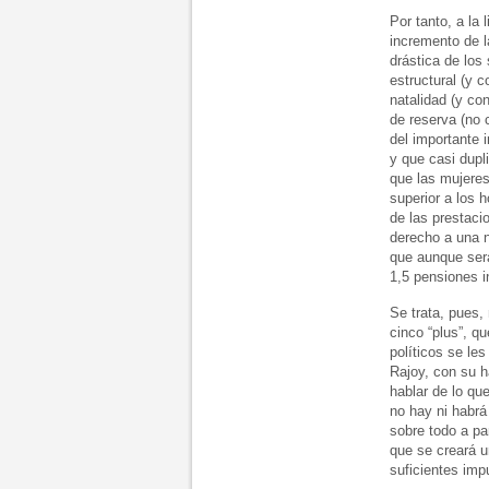
Por tanto, a la
incremento de l
drástica de los
estructural (y 
natalidad (y co
de reserva (no 
del importante 
y que casi dupl
que las mujeres
superior a los 
de las prestaci
derecho a una n
que aunque ser
1,5 pensiones i
Se trata, pues,
cinco “plus”, q
políticos se les
Rajoy, con su h
hablar de lo qu
no hay ni habrá
sobre todo a par
que se creará 
suficientes imp