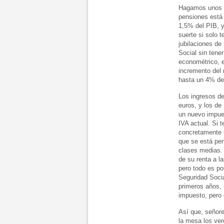
Hagamos unos nú
pensiones está 
1,5% del PIB, y
suerte si solo 
jubilaciones de
Social sin tene
econométrico, e
incremento del 
hasta un 4% del
Los ingresos d
euros, y los de
un nuevo impue
IVA actual. Si 
concretamente l
que se está pe
clases medias. 
de su renta a l
pero todo es po
Seguridad Socia
primeros años,
impuesto, pero 
Así que, señore
la mesa los ve