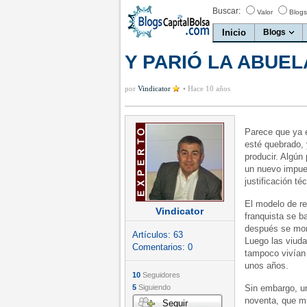
Buscar:
Valor
Blogs
Inicio
Blogs
Y PARIÓ LA ABUEL
por
Vindicator
•
Hace 10 años
Parece que ya 
esté quebrado, 
producir. Algún
un nuevo impue
justificación té
El modelo de re
Vindicator
franquista se b
después se morí
Artículos:
63
Luego las viud
Comentarios:
0
tampoco vivían
unos años.
10
Seguidores
5
Siguiendo
Sin embargo, u
noventa, que mu
Seguir