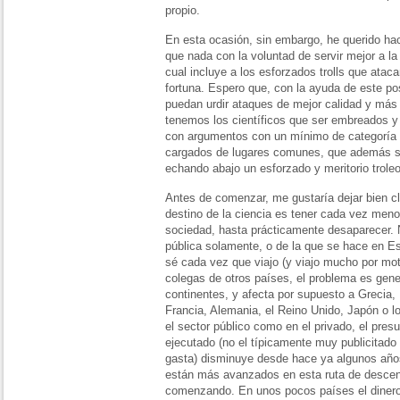
propio.
En esta ocasión, sin embargo, he querido ha
que nada con la voluntad de servir mejor a la 
cual incluye a los esforzados trolls que atac
fortuna. Espero que, con la ayuda de este po
puedan urdir ataques de mejor calidad y más
tenemos los científicos que ser embreados 
con argumentos con un mínimo de categoría in
cargados de lugares comunes, que además s
echando abajo un esforzado y meritorio troleo
Antes de comenzar, me gustaría dejar bien cl
destino de la ciencia es tener cada vez meno
sociedad, hasta prácticamente desaparecer. N
pública solamente, o de la que se hace en 
sé cada vez que viajo (y viajo mucho por mot
colegas de otros países, el problema es gene
continentes, y afecta por supuesto a Grecia, 
Francia, Alemania, el Reino Unido, Japón o l
el sector público como en el privado, el pres
ejecutado (no el típicamente muy publicitado
gasta) disminuye desde hace ya algunos añ
están más avanzados en esta ruta de descen
comenzando. En unos pocos países el dinero 