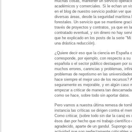
muchas cosas, mantener un servicio operacio
académicos y comerciales. Si le echan un v
en el blog de nuestro servicio podrán ver que
diversas áreas, desde la seguridad marítima 
forestales. Un servicio que se mantiene grac
través de proyectos y contratos, ya que en l
contratado eventual, y sin dinero no hay serv
que he explicado en los posts de la serie "Mi
una drástica reducción).
¿Quiere decir eso que la ciencia en España o
corresponde, por ejemplo, con respecto a su
española o el sector público destaquen por s
muchos errores, carencias y problemas, infi
problemas de nepotismo en las universidad
hace siempre el mejor uso de los recursos?
seguramente es mejorable, y en algún caso 
empezar a criticar de manera tan descarnada
como se hace, sobre todo sin aportar datos.
Pero vamos a nuestra última remesa de torni
instancia las críticas se dirigen contra el me
Como criticar, (sobre todo sin dar la cara) e
ésos dan por hecho que mi trabajo científico
agradecido, aparte de un gandul. Supongo qu
actividad que son perfectamente criticables 