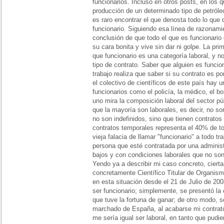
funcionarios. Incluso en otros posts, en los 
producción de un determinado tipo de petróle
es raro encontrar el que denosta todo lo que
funcionario. Siguiendo esa línea de razonamie
conclusión de que todo el que es funcionario
su cara bonita y vive sin dar ni golpe. La pr
que funcionario es una categoría laboral, y no
tipo de contrato. Saber que alguien es funci
trabajo realiza que saber si su contrato es por
el colectivo de científicos de este país hay u
funcionarios como el policía, la médico, el b
uno mira la composición laboral del sector pú
que la mayoría son laborales, es decir, no so
no son indefinidos, sino que tienen contratos
contratos temporales representa el 40% de tod
vieja falacia de llamar "funcionario" a todo tr
persona que esté contratada por una adminis
bajos y con condiciones laborales que no so
Yendo ya a describir mi caso concreto, ciert
concretamente Científico Titular de Organism
en esta situación desde el 21 de Julio de 20
ser funcionario; simplemente, se presentó la 
que tuve la fortuna de ganar; de otro modo,
marchado de España, al acabarse mi contrat
me sería igual ser laboral, en tanto que pudie