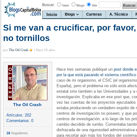
Buscar:
Valor
Blogs
Site
Inicio
Blogs
Carteras
A. Técnico
Si me van a crucificar, por favor
no tornillos
por
The Oil Crash
•
Hace 10 años
Hace tres semanas publiqué un
post donde e
por la que está pasando el sistema científico
caso de mi organismo, el CSIC (el organismo
España), pero el problema no sólo está afec
estatal sino también a las Universidades y a
investigación. Explicaba en ese post que, co
vez las cuentas de los proyectos ejecutados 
The Oil Crash
estaba produciendo un verdadero espolio de 
centros de investigación no poseen; y que por
Artículos:
202
centros de investigación, a lo largo de los pr
Comentarios:
0
cambio decidido de rumbo. Comentaba también
disfrazada de una rigurosidad administrativa 
18
Seguidores
para recortar aún más los fondos del sistema