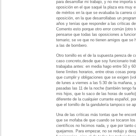
para desarrollar mi trabajo, y no me importa 
oposición en el que saqué la plaza era muy e
de méritos en la que se evaluaba la carrera c
oposición, en la que desarrollabas un progra
años y tenías que responder a las críticas de
Comento esto porque otro error común (otro torn
pensarse que todas las oposiciones a funcio
temario; se ve que no tienen amigos que se 
a las de bombero.
Otro tornillo es el de la supuesta pereza de 
caso concreto,desde que soy funcionario tra
trabajaba antes: en media hago entre 50 y 60
tiene límites horarios, entre otras cosas por
que cumplir y obligaciones que se exigen (vo
de lunes a viernes a las 5:30 de la mañana, y
pasadas las 11 de la noche (también tengo fa
mis hijos, que lo saco de las horas de sueño).
diferente de la cualquier currante español, p
que el tornillo de la gandulería tampoco se ap
Una de las críticas más tontas que he encont
que se mofaba de que cuando se tocaron los 
científicos no hicimos nada, y que por tanto
quejarnos. Para empezar, no se redujo y des