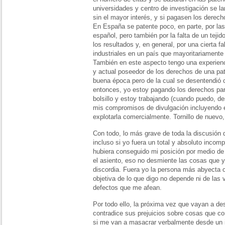
universidades y centro de investigación se la
sin el mayor interés, y si pagasen los derec
En España se patente poco, en parte, por las
español, pero también por la falta de un tejid
los resultados y, en general, por una cierta fa
industriales en un país que mayoritariamente 
También en este aspecto tengo una experienc
y actual poseedor de los derechos de una pa
buena época pero de la cual se desentendió 
entonces, yo estoy pagando los derechos par
bolsillo y estoy trabajando (cuando puedo, d
mis compromisos de divulgación incluyendo es
explotarla comercialmente. Tornillo de nuevo
Con todo, lo más grave de toda la discusión 
incluso si yo fuera un total y absoluto incom
hubiera conseguido mi posición por medio de
el asiento, eso no desmiente las cosas que y
discordia. Fuera yo la persona más abyecta 
objetiva de lo que digo no depende ni de las 
defectos que me afean.
Por todo ello, la próxima vez que vayan a de
contradice sus prejuicios sobre cosas que 
si me van a masacrar verbalmente desde un 