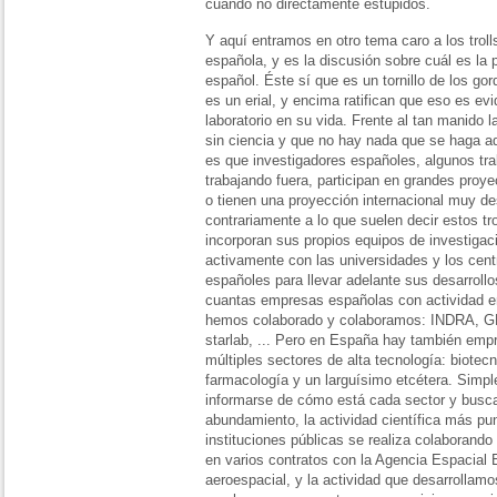
cuando no directamente estúpidos.
Y aquí entramos en otro tema caro a los troll
española, y es la discusión sobre cuál es la 
español. Éste sí que es un tornillo de los gor
es un erial, y encima ratifican que eso es e
laboratorio en su vida. Frente al tan manido
sin ciencia y que no hay nada que se haga aq
es que investigadores españoles, algunos tra
trabajando fuera, participan en grandes proye
o tienen una proyección internacional muy d
contrariamente a lo que suelen decir estos 
incorporan sus propios equipos de investigaci
activamente con las universidades y los cent
españoles para llevar adelante sus desarrol
cuantas empresas españolas con actividad en
hemos colaborado y colaboramos: INDRA, G
starlab, ... Pero en España hay también emp
múltiples sectores de alta tecnología: biotec
farmacología y un larguísimo etcétera. Simp
informarse de cómo está cada sector y busca
abundamiento, la actividad científica más pun
instituciones públicas se realiza colaborand
en varios contratos con la Agencia Espacial
aeroespacial, y la actividad que desarrollamos