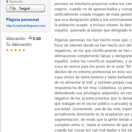
4
Siguiendo
proceso se intentaría proyectar sobre los ci
Seguir
ineptos, cuando no de aprovechados y corrup
artificialmente creada imagen de mala gestión
Página personal
que esa denigración pública era estrictament
la población acepte, e incluso vitoree, la des
http://crashoil.blogspot.com
español, quemado al tiempo que denigrado en
Valoración:
5.00
Algunas personas me han hecho notar que, c
Tu Valoración:
foros de internet donde se han hecho eco del
*
*
*
*
*
negativos, en los que vitriólicamente se han 
afirmaciones simplemente falsas y denigrante
español, sobre los científicos españoles, y 
cosa es norma para los posts de la serie "Mi
declive de mi entorno profesional en esta soc
caso omiso de tanta tontería y tanta barbarida
de no alimentar al troll; y también porque cu
respuesta ha de ser muy cuidadosa, so pena
defendiendo sus privilegios adquiridos en ve
negativo de los acontecimientos (por lo demá
que trabajan en el sector público o privado) q
sociedad. Justamente, una de las más importa
actualmente dominante es la aceptación por 
segmentación, de modo que la gente tiende a
compiten entre sí, hasta el extremo de que a
cuando las cosas les van mal dadas a los per