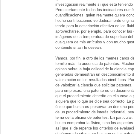
investigación realmente sí que está teniendo
Pero ciertamente todos los indicadores numé
cuantificaciones; quien realmente quiera cono
hecho contribuciones verdaderamente original
teoría para la descripción efectiva de los flu
aprovecharse, por ejemplo, para conocer las 
imágenes de la temperatura de superficie del
cualquiera de mis artículos y con mucho gus
contenido si así lo desean.
Vamos, por fin, a otro de los memes caros del
tornillo más: la ausencia de patentes. Much
opinan sobre la baja calidad de la ciencia es
generadas demuestran un desconocimiento d
valorización de los resultados científicos.
de valorizar la ciencia que solicitar patentes
para empresas: una patente es un documento 
que el procedimiento descrito en ella vaya a g
siquiera que lo que se dice sea correcto. La
único que busca es preservar un derecho prior
de un procedimiento de interés industrial, pe
tema de la oficina de patentes. En particular
busca comprobar la física, sino los aspectos 
así que si de repente los criterios de evaluac
el número de citas y se basaran en las pate