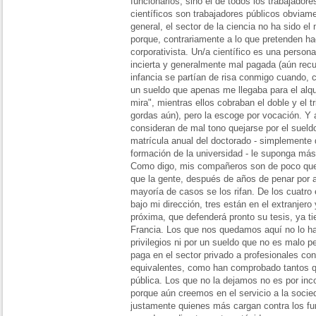
funcionarios, sino el de todos los trabajador
científicos son trabajadores públicos obviame
general, el sector de la ciencia no ha sido e
porque, contrariamente a lo que pretenden ha
corporativista. Un/a científico es una person
incierta y generalmente mal pagada (aún rec
infancia se partían de risa conmigo cuando, 
un sueldo que apenas me llegaba para el alquil
mira", mientras ellos cobraban el doble y el t
gordas aún), pero la escoge por vocación. Y 
consideran de mal tono quejarse por el sueld
matrícula anual del doctorado - simplemente 
formación de la universidad - le suponga más
Como digo, mis compañeros son de poco que
que la gente, después de años de penar por aq
mayoría de casos se los rifan. De los cuatro 
bajo mi dirección, tres están en el extranjero 
próxima, que defenderá pronto su tesis, ya t
Francia. Los que nos quedamos aquí no lo h
privilegios ni por un sueldo que no es malo p
paga en el sector privado a profesionales con
equivalentes, como han comprobado tantos qu
pública. Los que no la dejamos no es por incom
porque aún creemos en el servicio a la socie
justamente quienes más cargan contra los fun