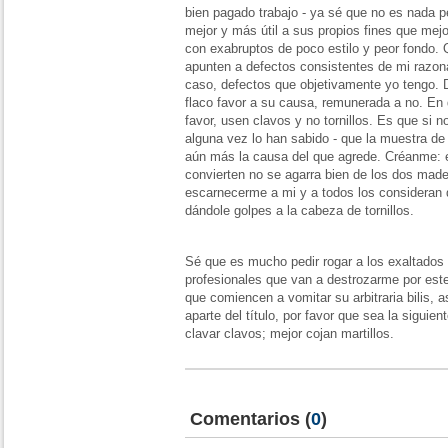
bien pagado trabajo - ya sé que no es nada pe
mejor y más útil a sus propios fines que mej
con exabruptos de poco estilo y peor fondo.
apunten a defectos consistentes de mi razon
caso, defectos que objetivamente yo tengo. 
flaco favor a su causa, remunerada a no. En de
favor, usen clavos y no tornillos. Es que si n
alguna vez lo han sabido - que la muestra de
aún más la causa del que agrede. Créanme: 
convierten no se agarra bien de los dos made
escarnecerme a mi y a todos los consideran d
dándole golpes a la cabeza de tornillos.
Sé que es mucho pedir rogar a los exaltados
profesionales que van a destrozarme por este
que comiencen a vomitar su arbitraria bilis, a
aparte del título, por favor que sea la siguien
clavar clavos; mejor cojan martillos.
Comentarios
(
0
)