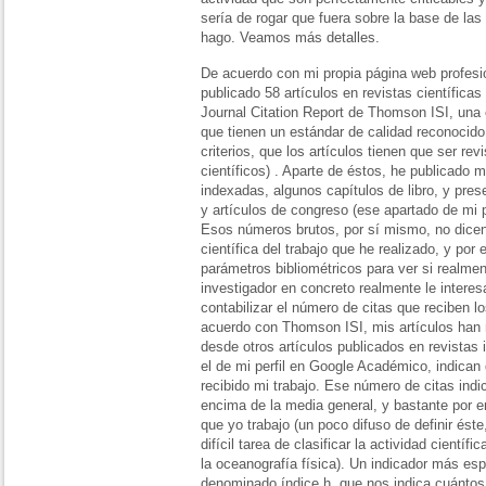
sería de rogar que fuera sobre la base de la
hago. Veamos más detalles.
De acuerdo con mi propia página web profesion
publicado 58 artículos en revistas científicas
Journal Citation Report de Thomson ISI, una 
que tienen un estándar de calidad reconocido (
criterios, que los artículos tienen que ser r
científicos) . Aparte de éstos, he publicado 
indexadas, algunos capítulos de libro, y pr
y artículos de congreso (ese apartado de mi 
Esos números brutos, por sí mismo, no dicen
científica del trabajo que he realizado, y por
parámetros bibliométricos para ver si realmen
investigador en concreto realmente le interes
contabilizar el número de citas que reciben lo
acuerdo con Thomson ISI, mis artículos han 
desde otros artículos publicados en revistas
el de mi perfil en Google Académico, indican
recibido mi trabajo. Ese número de citas in
encima de la media general, y bastante por 
que yo trabajo (un poco difuso de definir ést
difícil tarea de clasificar la actividad científ
la oceanografía física). Un indicador más es
denominado índice h, que nos indica cuántos 