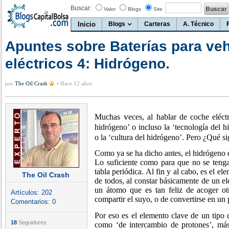
Buscar:
Valor
Blogs
Site
Inicio
Blogs
Carteras
A. Técnico
Apuntes sobre Baterías para ve
eléctricos 4: Hidrógeno.
por
The Oil Crash
•
Hace 12 años
v
Muchas
eces, al hablar de coche eléct
hidrógeno’ o incluso la ‘tecnología del h
o la ‘cultura del hidrógeno’. Pero ¿Qué si
Como ya se ha dicho antes, el hidrógeno e
Lo suficiente como para que no se tenga
tabla periódica. Al fin y al cabo, es el e
The Oil Crash
de todos, al constar básicamente de un e
un átomo que es tan feliz de acoger ot
Artículos:
202
compartir el suyo, o de convertirse en un p
Comentarios:
0
Por eso es el elemento clave de un tipo
18
Seguidores
como ‘de intercambio de protones’, má