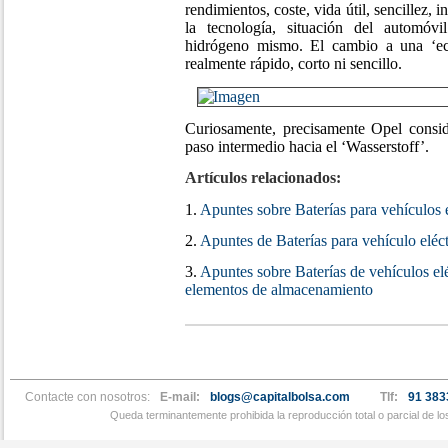
rendimientos, coste, vida útil, sencillez, i
la tecnología, situación del automóvi
hidrógeno mismo. El cambio a una ‘ec
realmente rápido, corto ni sencillo.
Curiosamente, precisamente Opel consid
paso intermedio hacia el ‘Wasserstoff’.
Artículos relacionados:
1.
Apuntes sobre Baterías para vehículos 
2.
Apuntes de Baterías para vehículo eléctr
3.
Apuntes sobre Baterías de vehículos elé
elementos de almacenamiento
Contacte con nosotros:
E-mail:
blogs@capitalbolsa.com
Tlf:
91 383
Queda terminantemente prohibida la reproducción total o parcial de l