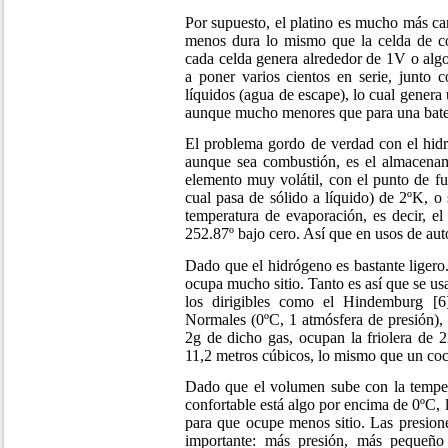
Por supuesto, el platino es mucho más c
menos dura lo mismo que la celda de co
cada celda genera alrededor de 1V o algo
a poner varios cientos en serie, junto 
líquidos (agua de escape), lo cual gener
aunque mucho menores que para una bate
El problema gordo de verdad con el hidr
aunque sea combustión, es el almacenam
elemento muy volátil, con el punto de fus
cual pasa de sólido a líquido) de 2ºK, o
temperatura de evaporación, es decir, el
252.87º bajo cero. Así que en usos de au
Dado que el hidrógeno es bastante liger
ocupa mucho sitio. Tanto es así que se u
los dirigibles como el Hindemburg [6
Normales (0ºC, 1 atmósfera de presión), 
2g de dicho gas, ocupan la friolera de 2
11,2 metros cúbicos, lo mismo que un co
Dado que el volumen sube con la temper
confortable está algo por encima de 0ºC, l
para que ocupe menos sitio. Las presion
importante: más presión, más pequeño 