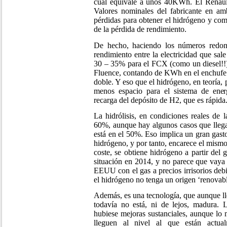
cual equivale a unos 40KWh. El Renaul
Valores nominales del fabricante en am
pérdidas para obtener el hidrógeno y com
de la pérdida de rendimiento.
De hecho, haciendo los números redon
rendimiento entre la electricidad que sale
30 – 35% para el FCX (como un diesel!!)
Fluence, contando de KWh en el enchufe 
doble. Y eso que el hidrógeno, en teoría,
menos espacio para el sistema de energ
recarga del depósito de H2, que es rápida
La hidrólisis, en condiciones reales de la
60%, aunque hay algunos casos que llega
está en el 50%. Eso implica un gran gasto
hidrógeno, y por tanto, encarece el mism
coste, se obtiene hidrógeno a partir del 
situación en 2014, y no parece que vaya
EEUU con el gas a precios irrisorios debi
el hidrógeno no tenga un origen ‘renovabl
Además, es una tecnología, que aunque ll
todavía no está, ni de lejos, madura.
hubiese mejoras sustanciales, aunque lo
lleguen al nivel al que están actua