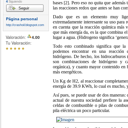
4
Siguiendo
bases [2]. Pero eso no quita que además
las reacciones redox que antes se han com
Seguir
Dado que es un elemento muy liger
Página personal
extremadamente interesante su uso para r
http://crashoil.blogspot.com
en cuenta que la reacción química más vi
que más energía da, es la que combina e
Valoración:
4.00
lugar a agua. (Hidrogeno significa ‘gener
Tu Valoración:
Todo esto combinado significa que la
*
*
*
*
*
podemos encontrar en una reacción 
hidrógeno. De hecho, los hidrocarburos (
son combinaciones de hidrógeno y c
orgánica), y cuanto mayor contenido en 
más energéticos.
Un Kg de H2, al reaccionar completamen
energía de 39.9 KWh, lo cual es mucho, 
Así pues, se puede usar de dos maneras:
actual de nuestra sociedad prefiere la as
celdas de combustible o pilas de combust
pila eléctrica un poco particular.