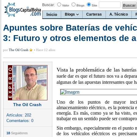
Buscar:
Valor
Blogs
Site
Inicio
Blogs
Carteras
A. Técnico
Apuntes sobre Baterías de vehíc
3: Futuro y otros elementos de
por
The Oil Crash
•
Hace 12 años
Vista la problemática de las
baterías
suele dar es que el futuro nos va a depa
algunas de las apuestas interesantes que 
Uno de los puntos de mayor incid
The Oil Crash
almacenamiento eléctrico, es la potencia 
energía. Es más, como ya se ha visto, es
Artículos:
202
trabajar en un sentido puede ser contrapro
Comentarios:
0
Sin embargo, especialmente en el punto 
de los vehículos eléctricos es precisa
18
Seguidores