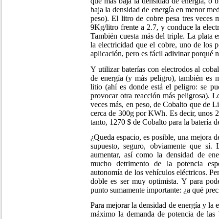
que más baja la densidad de energía, o 
baja la densidad de energía en menor med
peso). El litro de cobre pesa tres veces 
9Kg/litro frente a 2.7, y conduce la ele
También cuesta más del triple. La plata 
la electricidad que el cobre, uno de los
aplicación, pero es fácil adivinar porqué n
Y utilizar baterías con electrodos al co
de energía (y más peligro), también es 
litio (ahí es donde está el peligro: se p
provocar otra reacción más peligrosa). Lo
veces más, en peso, de Cobalto que de Liti
cerca de 300g por KWh. Es decir, unos 
tanto, 1270 $ de Cobalto para la batería 
¿Queda espacio, es posible, una mejora de
supuesto, seguro, obviamente que sí. 
aumentar, así como la densidad de ener
mucho detrimento de la potencia esp
autonomía de los vehículos eléctricos. P
doble es ser muy optimista. Y para pode
punto sumamente importante: ¿a qué prec
Para mejorar la densidad de energía y la en
máximo la demanda de potencia de las ba