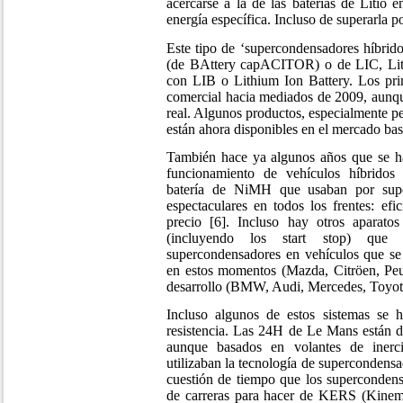
acercarse a la de las baterías de Litio 
energía específica. Incluso de superarla po
Este tipo de ‘supercondensadores híbrido
(de BAttery capACITOR) o de LIC, Lith
con LIB o Lithium Ion Battery. Los pri
comercial hacia mediados de 2009, aunq
real. Algunos productos, especialmente p
están ahora disponibles en el mercado bas
También hace ya algunos años que se h
funcionamiento de vehículos híbridos 
batería de NiMH que usaban por supe
espectaculares en todos los frentes: efi
precio [6]
. Incluso hay otros aparatos
(incluyendo los start stop) que
supercondensadores en vehículos que se
en estos momentos (Mazda, Citröen, Pe
desarrollo (BMW, Audi, Mercedes, Toyot
Incluso algunos de estos sistemas se 
resistencia. Las 24H de Le Mans están d
aunque basados en volantes de inerc
utilizaban la tecnología de supercondensa
cuestión de tiempo que los supercondens
de carreras para hacer de KERS (Kinem