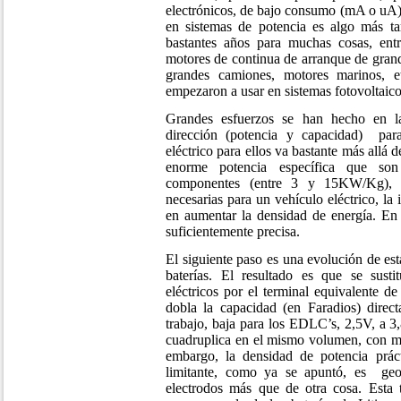
electrónicos, de bajo consumo (mA o uA) 
en sistemas de potencia es algo más tar
bastantes años para muchas cosas, entr
motores de continua de arranque de gra
grandes camiones, motores marinos, 
empezaron a usar en sistemas fotovoltaico
Grandes esfuerzos se han hecho en l
dirección (potencia y capacidad) para
eléctrico para ellos va bastante más allá d
enorme potencia específica que son
componentes (entre 3 y 15KW/Kg), d
necesarias para un vehículo eléctrico, la 
en aumentar la densidad de energía. En 
suficientemente precisa.
El siguiente paso es una evolución de es
baterías. El resultado es que se sust
eléctricos por el terminal equivalente de
dobla la capacidad (en Faradios) direc
trabajo, baja para los EDLC’s, 2,5V, a 3,
cuadruplica en el mismo volumen, con mí
embargo, la densidad de potencia práct
limitante, como ya se apuntó, es geo
electrodos más que de otra cosa. Esta t