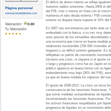
El déficit de ahorro interno se refleja igualm
nuestros saldos exteriores. Hasta 2004 el déf
Página personal
del PIB, más o menos en línea con el crecim
www.lacartadelabolsa.com
mantenía el ratio deuda externa / PIB constant
exterior se dispara hasta superar el 10% del 
Valoración:
0.00
Tu Valoración:
En 2007 nos encontramos por tanto ante un s
*
*
*
*
*
endeudado con la banca, a su vez muy dependi
unos precios de los inmuebles desorbitados en
una economía que crecía en buena medida po
totalmente insostenible (700.000 viviendas a
hogares) y un déficit exterior galopante. Es d
reflejaban un patrón de crecimiento insostenib
iniciarse una crisis, ni siquiera si el ajuste v
o largo y progresivo como fue en Japón en los
público aparecía en buena forma con un ligero
endeudamiento muy bajo (36% del PIB), aunq
ya que en buena medida los ingresos del esta
El ajuste de 2008-2013. La crisis se inicia 
consecuencia de las tensiones financieras. 
que tomar medidas extraordinarias de liquidez
incrementando las tensiones financieras. Por 
los activos financieros respaldados por hipote
progresiva de liquidez en un movimiento defe