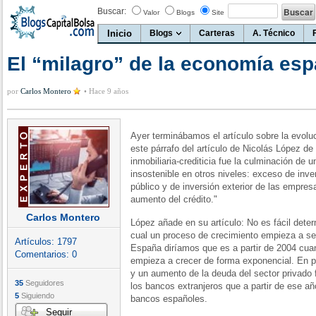
Buscar:
Valor
Blogs
Site
Inicio
Blogs
Carteras
A. Técnico
El “milagro” de la economía es
por
Carlos Montero
•
Hace 9 años
Ayer terminábamos el artículo sobre la evol
este párrafo del artículo de Nicolás López d
inmobiliaria-crediticia fue la culminación de 
insostenible en otros niveles: exceso de inver
público y de inversión exterior de las empre
aumento del crédito."
Carlos Montero
López añade en su artículo: No es fácil deter
cual un proceso de crecimiento empieza a ser
Artículos:
1797
España diríamos que es a partir de 2004 cua
Comentarios:
0
empieza a crecer de forma exponencial. En par
y un aumento de la deuda del sector privado f
35
Seguidores
los bancos extranjeros que a partir de ese a
5
Siguiendo
bancos españoles.
Seguir